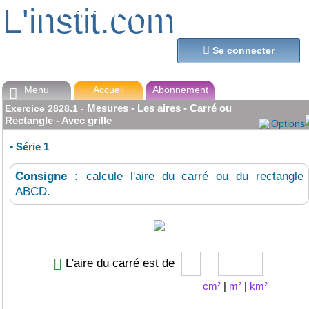
L'instit.com
L'instit.com

Se connecter
Menu
Accueil
Abonnement

Mesures - Les aires - Carré ou
Exercice
2828.1
-
Rectangle - Avec grille
Options
•
Série 1
Consigne :
calcule l'aire du carré ou du rectangle
ABCD.
L'aire du carré est de
cm²
|
m²
|
km²