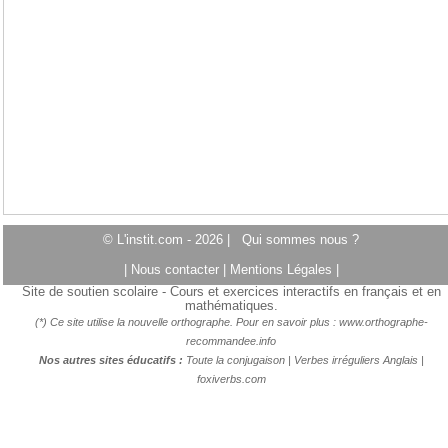
© L'instit.com - 2026 |
Qui sommes nous ?
|
Nous contacter
|
Mentions Légales
|
Site de soutien scolaire - Cours et exercices interactifs en français et en
mathématiques.
(*) Ce site utilise la nouvelle orthographe. Pour en savoir plus :
www.orthographe-
recommandee.info
Nos autres sites éducatifs :
Toute la conjugaison
|
Verbes irréguliers Anglais
|
foxiverbs.com