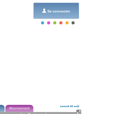
et...

Se connecter
samedi 08 août
Abonnement
