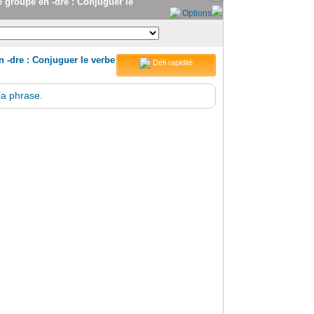
3e groupe en -dre : Conjuguer le
Options
n -dre : Conjuguer le verbe
Défi rapidité
la phrase.