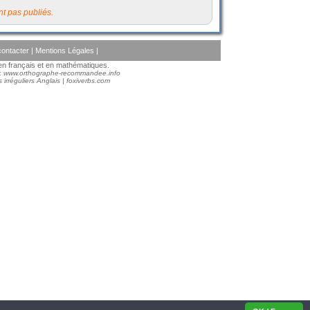
t pas publiés.
ontacter
|
Mentions Légales
|
s en français et en mathématiques.
 :
www.orthographe-recommandee.info
 irréguliers Anglais
|
foxiverbs.com