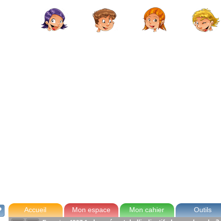
avec Zoé
Tom
Lou
Max
Accueil
Mon espace
Mon cahier
Outils
