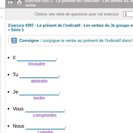
Le présent de l'indicatif - Les verbes du 
Exercice
4397.1
-


verbe
Choisis une série de questions pour cet exercice
 -
Exercice 4397 - Le présent de l'indicatif - Les verbes du 3e groupe e
•
Série 1
Consigne :
conjugue le verbe au présent de l'indicatif dans 

Il
.
résoudre
Tu
.
atteindre
Je
.
tordre
Vous
.
comprendre
Nous
.
craindre