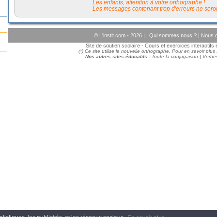
Les enfants, attention à votre orthographe !
Les messages contenant trop d'erreurs ne seron
© L'instit.com - 2026 |
Qui sommes nous ?
|
Nous c
Site de soutien scolaire - Cours et exercices interactif
(*) Ce site utilise la nouvelle orthographe. Pour en savoir plus
Nos autres sites éducatifs :
Toute la conjugaison
|
Verbes