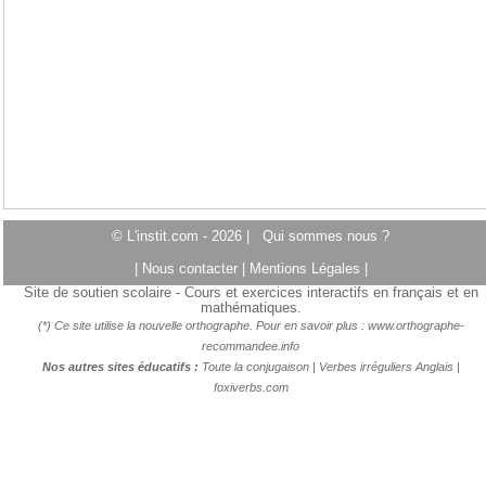
© L'instit.com - 2026 |
Qui sommes nous ?
|
Nous contacter
|
Mentions Légales
|
Site de soutien scolaire - Cours et exercices interactifs en français et en
mathématiques.
(*) Ce site utilise la nouvelle orthographe. Pour en savoir plus :
www.orthographe-
recommandee.info
Nos autres sites éducatifs :
Toute la conjugaison
|
Verbes irréguliers Anglais
|
foxiverbs.com