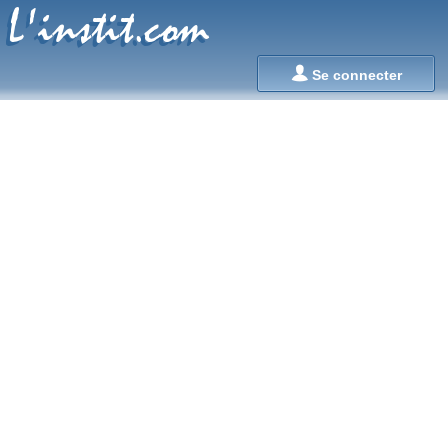
L'instit.com
L'instit.com

Se connecter