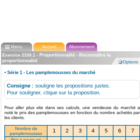

Menu
Accueil
Abonnement
Proportionnalité - Reconnaître la
Exercice
2330.1
-
proportionnalité
Options
•
Série 1 - Les pamplemousses du marché
Consigne :
souligne les propositions justes.
Pour souligner, clique sur la proposition.
Pour aller plus vite dans ses calculs, une vendeuse du marché a
noté le prix des pamplemousses en fonction du nombre achetés par
les clients.
Nombre de
1
2
3
4
5
6
7
pamplemousses
Prix à payer en