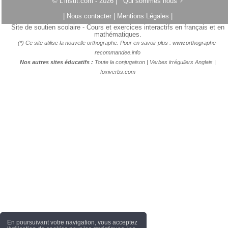
© L'instit.com - 2026 |
Qui sommes nous ?
|
Nous contacter
|
Mentions Légales
|
Site de soutien scolaire - Cours et exercices interactifs en français et en
mathématiques.
(*) Ce site utilise la nouvelle orthographe. Pour en savoir plus :
www.orthographe-
recommandee.info
Nos autres sites éducatifs :
Toute la conjugaison
|
Verbes irréguliers Anglais
|
foxiverbs.com
En poursuivant votre navigation, vous acceptez