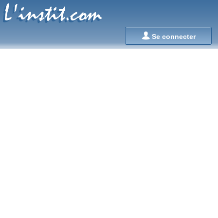
L'instit.com
L'instit.com

Se connecter