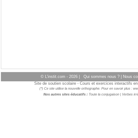
© L'instit.com - 2026 |
Qui sommes nous ?
|
Nous co
Site de soutien scolaire - Cours et exercices interactifs 
(*) Ce site utilise la nouvelle orthographe. Pour en savoir plus :
ww
Nos autres sites éducatifs :
Toute la conjugaison
|
Verbes irré