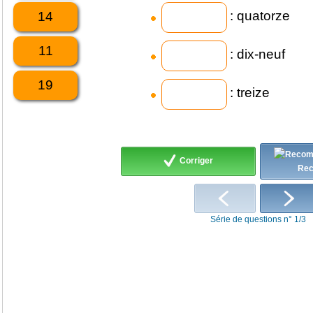
: quatorze
14
11
: dix-neuf
19
: treize
Corriger
Re
Série de questions n° 1/3