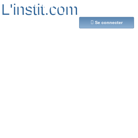
L'instit.com
L'instit.com

Se connecter