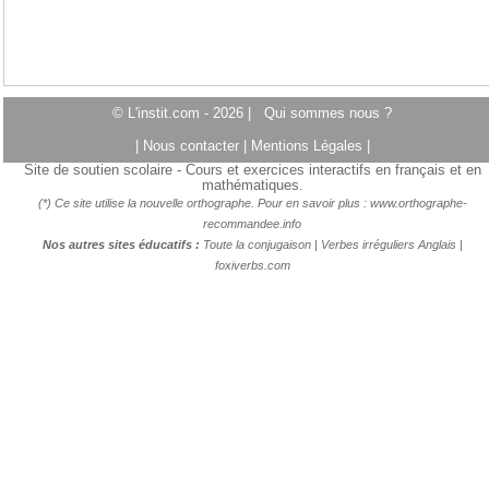
© L'instit.com - 2026 |
Qui sommes nous ?
|
Nous contacter
|
Mentions Légales
|
Site de soutien scolaire - Cours et exercices interactifs en français et en
mathématiques.
(*) Ce site utilise la nouvelle orthographe. Pour en savoir plus :
www.orthographe-
recommandee.info
Nos autres sites éducatifs :
Toute la conjugaison
|
Verbes irréguliers Anglais
|
foxiverbs.com