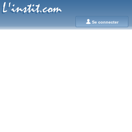
L'instit.com
L'instit.com

Se connecter