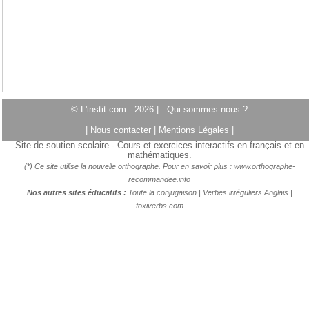
© L'instit.com - 2026 |
Qui sommes nous ?
|
Nous contacter
|
Mentions Légales
|
Site de soutien scolaire - Cours et exercices interactifs en français et en
mathématiques.
(*) Ce site utilise la nouvelle orthographe. Pour en savoir plus :
www.orthographe-
recommandee.info
Nos autres sites éducatifs :
Toute la conjugaison
|
Verbes irréguliers Anglais
|
foxiverbs.com