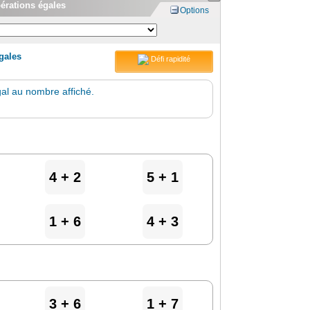
pérations égales
Options
égales
Défi rapidité
gal au nombre affiché.
4 + 2
5 + 1
1 + 6
4 + 3
3 + 6
1 + 7