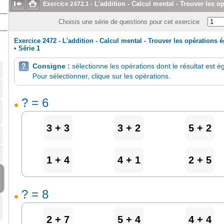


L'addition - Calcul mental - Trouver les o
Exercice
2472.1
-
Choisis une série de questions pour cet exercice
Exercice 2472 - L'addition - Calcul mental - Trouver les opérations 
•
Série 1
Consigne :
sélectionne les opérations dont le résultat est é

Pour sélectionner, clique sur les opérations.
? = 6
3 + 3
3 + 2
5 + 2
1 + 4
4 + 1
2 + 5
? = 8
2 + 7
5 + 4
4 + 4