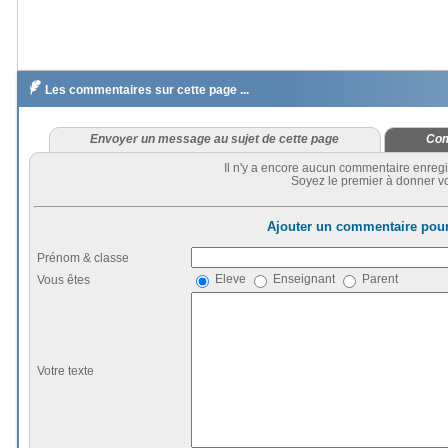

Les commentaires sur cette page ...
Envoyer un message au sujet de cette page
Com
Il n'y a encore aucun commentaire enregi
Soyez le premier à donner vo
Ajouter un commentaire pour
Prénom & classe
Eleve
Enseignant
Parent
Vous êtes
Votre texte