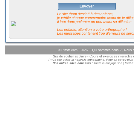
Envoyer
Le site étant destiné à des enfants,
je vérifie chaque commentaire avant de le diffuse
Il faut donc patienter un peu avant sa diffusion.
Les enfants, attention à votre orthographe !
Les messages contenant trop d'erreurs ne seron
© L'instit.com - 2026 |
Qui sommes nous ?
|
Nous c
Site de soutien scolaire - Cours et exercices interactif
(*) Ce site utilise la nouvelle orthographe. Pour en savoir plus
Nos autres sites éducatifs :
Toute la conjugaison
|
Verbes