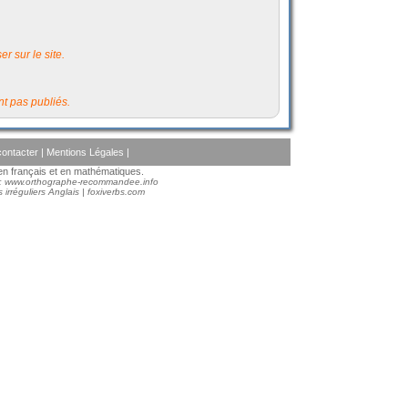
r sur le site.
t pas publiés.
ontacter
|
Mentions Légales
|
s en français et en mathématiques.
 :
www.orthographe-recommandee.info
 irréguliers Anglais
|
foxiverbs.com