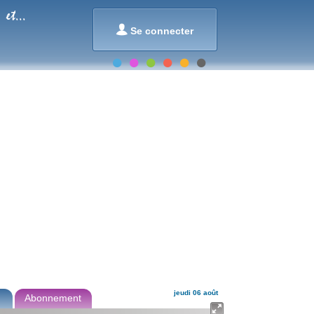
et...

Se connecter
jeudi 06 août
Abonnement
