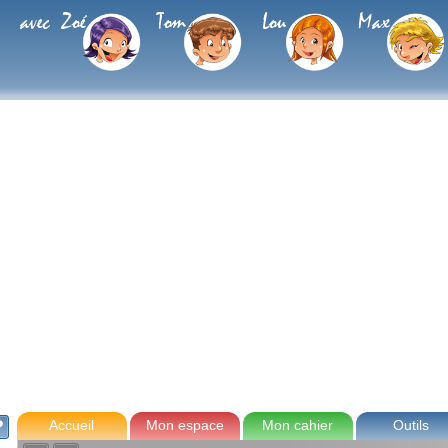
avec Zoé
Tom
Lou
Max
Accueil
Mon espace
Mon cahier
Outils
