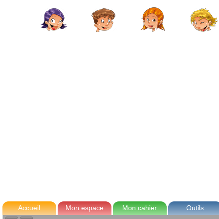
avec Zoé
Tom
Lou
Max
Accueil
Mon espace
Mon cahier
Outils