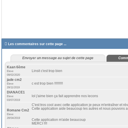

Les commentaires sur cette page ...
Envoyer un message au sujet de cette page
Comme
Kaan 6ème
Linsit c'est trop bien
Eleve
09/02/2020
jade cm2
c est trop bien !!!!!!!!!!
Eleve
29/11/2019
DIANACE1
lol j'aime bien ça fait apprendre nos lecons
Eleve
03/07/2019
C'est tros cool avec cette application je peux m'entraîner et rév
Cette application aide beaucoup les autres et nous pouvons au
Romane Cm2
Eleve
28/04/2019
Cette application m'aide beaucoup
MERCI !!!!