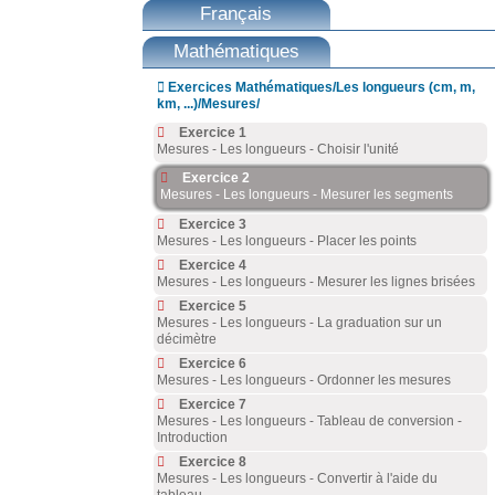
Français
Mathématiques

Exercices Mathématiques/Les longueurs (cm, m,
km, ...)/Mesures/
Exercice 1
Mesures - Les longueurs - Choisir l'unité
Exercice 2
Mesures - Les longueurs - Mesurer les segments
Exercice 3
Mesures - Les longueurs - Placer les points
Exercice 4
Mesures - Les longueurs - Mesurer les lignes brisées
Exercice 5
Mesures - Les longueurs - La graduation sur un
décimètre
Exercice 6
Mesures - Les longueurs - Ordonner les mesures
Exercice 7
Mesures - Les longueurs - Tableau de conversion -
Introduction
Exercice 8
Mesures - Les longueurs - Convertir à l'aide du