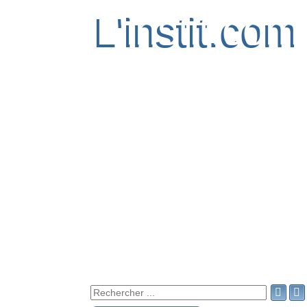
L'instit.com
L'instit.com

