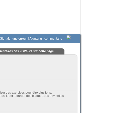
Signaler une erreur
|
Ajouter un commentaire
ntaires des visiteurs sur cette page
iser des exercices pour être plus forte.
ssi jouer,regarder des blagues,des devinettes...