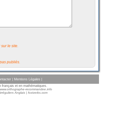
sur le site.
pas publiés.
ntacter
|
Mentions Légales
|
en français et en mathématiques.
www.orthographe-recommandee.info
rréguliers Anglais
|
foxiverbs.com