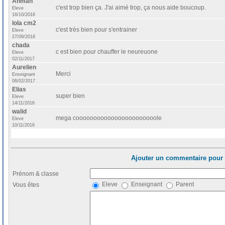
Ahman
c'est trop bien ça. J'ai aimé trop, ça nous aide boucoup.
Eleve
16/10/2018
lola cm2
c'est très bien pour s'entrainer
Eleve
27/09/2018
chada
c est bien pour chauffer le neureuone
Eleve
02/11/2017
Aurelien
Merci
Enseignant
06/02/2017
Elias
super bien
Eleve
14/11/2016
walid
mega cooooooooooooooooooooooole
Eleve
10/11/2016
Ajouter un commentaire pour 
Prénom & classe
Eleve
Enseignant
Parent
Vous êtes