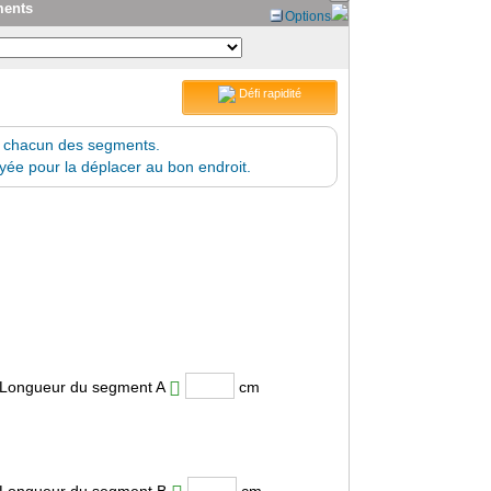
ments
Options
Défi rapidité
r chacun des segments.
uyée pour la déplacer au bon endroit.
Longueur du segment A
cm
Longueur du segment B
cm