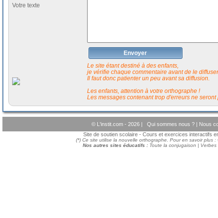
Votre texte
Envoyer
Le site étant destiné à des enfants,
je vérifie chaque commentaire avant de le diffuser 
Il faut donc patienter un peu avant sa diffusion.
Les enfants, attention à votre orthographe !
Les messages contenant trop d'erreurs ne seront 
© L'instit.com - 2026 |
Qui sommes nous ?
|
Nous co
Site de soutien scolaire - Cours et exercices interactifs 
(*) Ce site utilise la nouvelle orthographe. Pour en savoir plus :
Nos autres sites éducatifs :
Toute la conjugaison
|
Verbes i