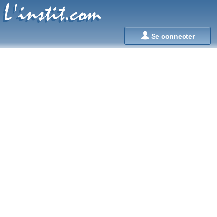
L'instit.com
L'instit.com

Se connecter