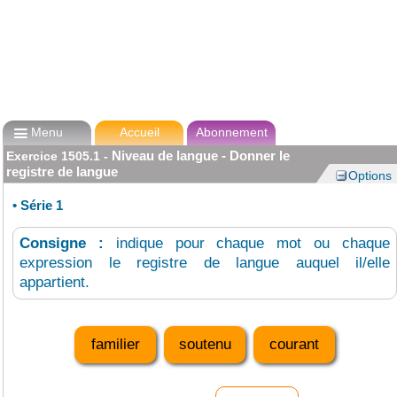

Menu
Accueil
Abonnement
Niveau de langue - Donner le
Exercice
1505.1
-
registre de langue
Options
•
Série 1
Consigne :
indique pour chaque mot ou chaque
expression le registre de langue auquel il/elle
appartient.
familier
soutenu
courant