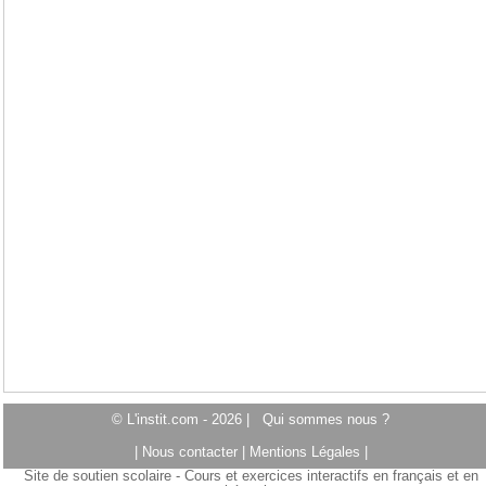
© L'instit.com - 2026 |
Qui sommes nous ?
|
Nous contacter
|
Mentions Légales
|
Site de soutien scolaire - Cours et exercices interactifs en français et en