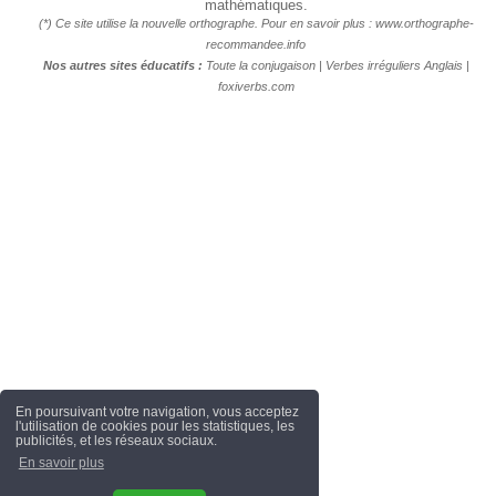
mathématiques.
(*) Ce site utilise la nouvelle orthographe. Pour en savoir plus :
www.orthographe-
recommandee.info
Nos autres sites éducatifs :
Toute la conjugaison
|
Verbes irréguliers Anglais
|
foxiverbs.com
En poursuivant votre navigation, vous acceptez
l'utilisation de cookies pour les statistiques, les
publicités, et les réseaux sociaux.
En savoir plus