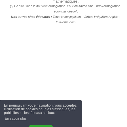
mathématiques.
(*) Ce site utilise la nouvelle orthographe. Pour en savoir plus :
www.orthographe-
recommandee.info
Nos autres sites éducatifs :
Toute la conjugaison
|
Verbes irréguliers Anglais
|
foxiverbs.com
En poursuivant votre navigation, vous acceptez
l'utilisation de cookies pour les statistiques, les
publicités, et les réseaux sociaux.
En savoir plus