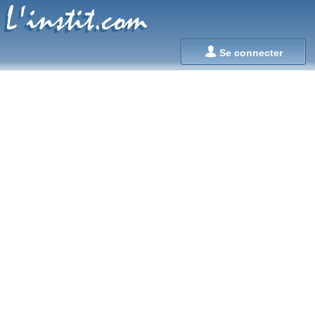
L'instit.com
L'instit.com

Se connecter