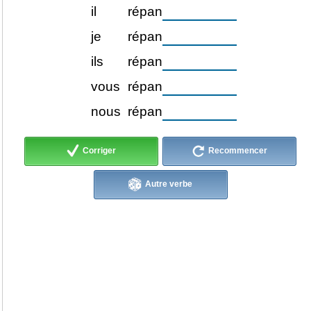
il
répan
je
répan
ils
répan
vous
répan
nous
répan
Corriger
Recommencer
Autre verbe