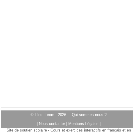
© L'instit.com - 2026 |
Qui sommes nous ?
|
Nous contacter
|
Mentions Légales
|
Site de soutien scolaire - Cours et exercices interactifs en français et en