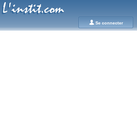
L'instit.com
L'instit.com

Se connecter