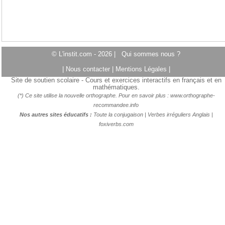
© L'instit.com - 2026 |
Qui sommes nous ?
|
Nous contacter
|
Mentions Légales
|
Site de soutien scolaire - Cours et exercices interactifs en français et en
mathématiques.
(*) Ce site utilise la nouvelle orthographe. Pour en savoir plus :
www.orthographe-
recommandee.info
Nos autres sites éducatifs :
Toute la conjugaison
|
Verbes irréguliers Anglais
|
foxiverbs.com