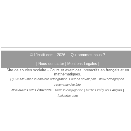
© L'instit.com - 2026 |
Qui sommes nous ?
|
Nous contacter
|
Mentions Légales
|
Site de soutien scolaire - Cours et exercices interactifs en français et en
mathématiques.
(*) Ce site utilise la nouvelle orthographe. Pour en savoir plus :
www.orthographe-
recommandee.info
Nos autres sites éducatifs :
Toute la conjugaison
|
Verbes irréguliers Anglais
|
foxiverbs.com