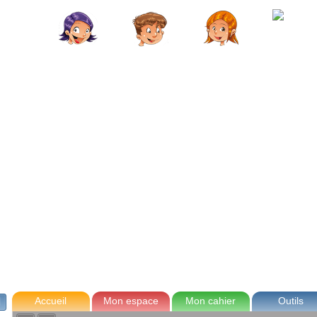
avec Zoé
Tom
Lou
Max
Accueil
Mon espace
Mon cahier
Outils
