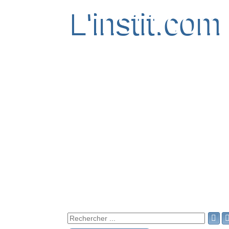
L'instit.com
L'instit.com
