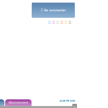
et...

Se connecter
jeudi 06 août
Abonnement
