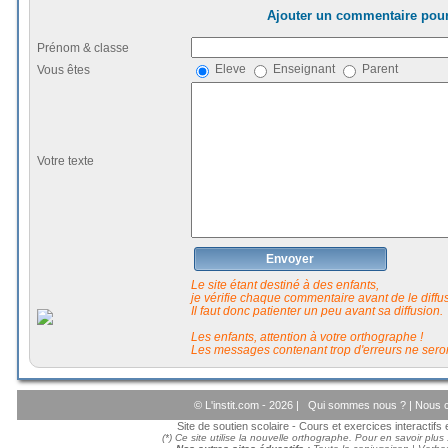
Ajouter un commentaire pour
Prénom & classe
Eleve
Enseignant
Parent
Vous êtes
Votre texte
Envoyer
Le site étant destiné à des enfants,
je vérifie chaque commentaire avant de le diffuse
Il faut donc patienter un peu avant sa diffusion.
Les enfants, attention à votre orthographe !
Les messages contenant trop d'erreurs ne seron
© L'instit.com - 2026 |
Qui sommes nous ?
|
Nous c
Site de soutien scolaire - Cours et exercices interactif
(*) Ce site utilise la nouvelle orthographe. Pour en savoir plus