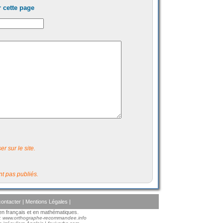
 cette page
r sur le site.
t pas publiés.
ontacter
|
Mentions Légales
|
s en français et en mathématiques.
 :
www.orthographe-recommandee.info