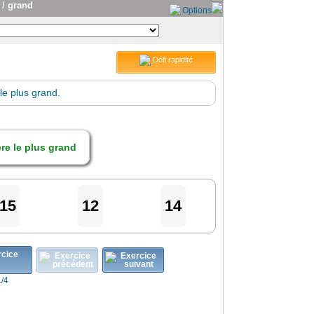
 / grand
Options
Défi rapidité
le plus grand.
e le plus grand
15
12
14
1/4