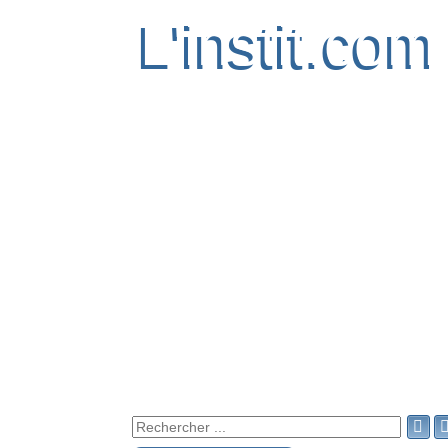
L'instit.com
L'instit.com
