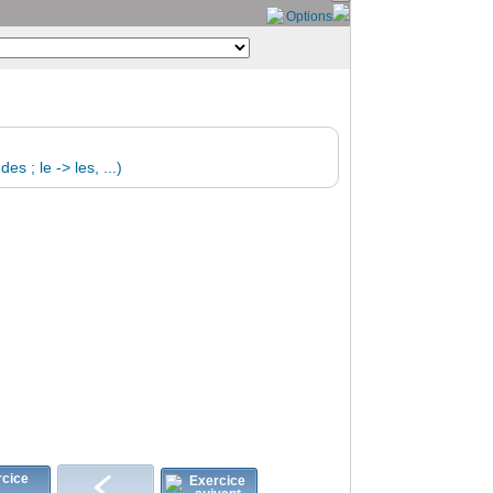
Options
s ; le -> les, ...)