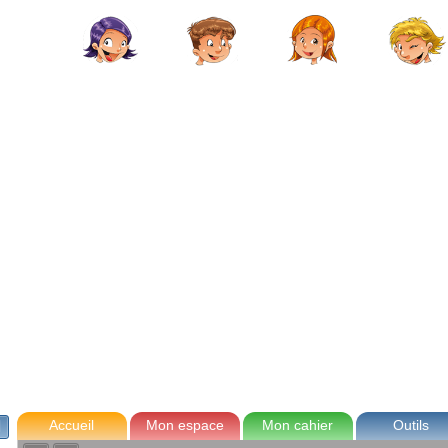
avec Zoé
Tom
Lou
Max
Accueil
Mon espace
Mon cahier
Outils
