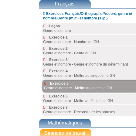
Français

Exercices Français/Orthographe/Accord, genre et
nombre/Genre (m./f.) et nombre (s./p.)/
Leçon
Genre et nombre
Exercice 1
Genre et nombre - Nombre du GN
Exercice 2
Genre et nombre - Genre du GN
Exercice 3
Genre et nombre - Genre et nombre du déterminant
Exercice 4
Genre et nombre - Mettre au singulier le GN
Exercice 5
Genre et nombre - Mettre au pluriel le GN
Exercice 6
Genre et nombre - Mettre au féminin le GN
Exercice 7
Genre et nombre - Reconstituer les phrases
Mathématiques
Séances de travail