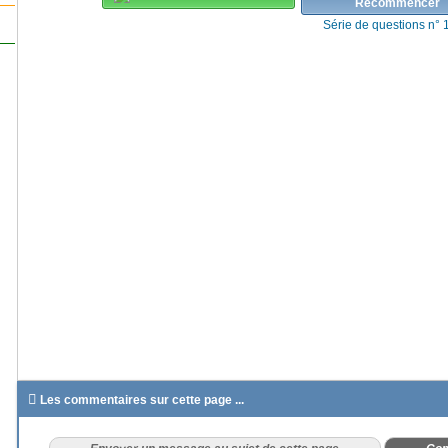
Recommencer
Série de questions n° 

Les commentaires sur cette page ...