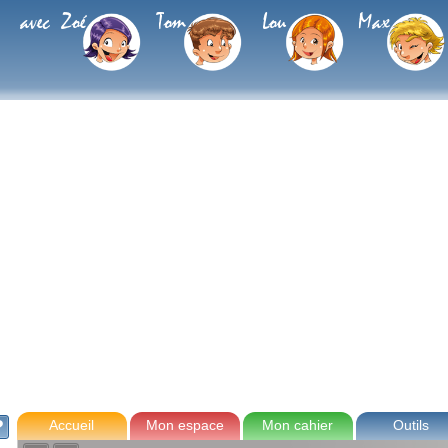
avec Zoé
Tom
Lou
Max
Accueil
Mon espace
Mon cahier
Outils
