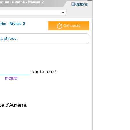
uguer le verbe - Niveau 2
Options
erbe - Niveau 2
Défi rapidité
la phrase.
sur ta tête !
mettre
pe d'Auxerre.