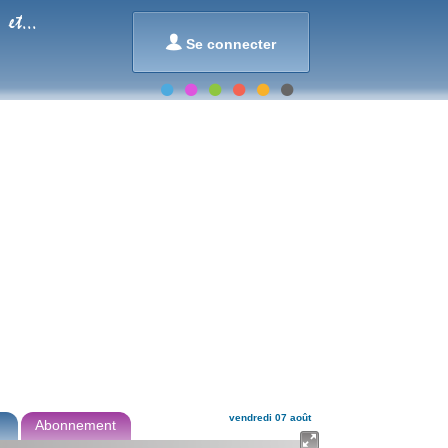
et...

Se connecter
vendredi 07 août
Abonnement
