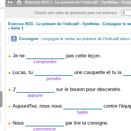


Le présent de l'indicatif - Synthèse - Conj
Exercice
4531.1
-
Choisis une série de questions pour cet exercice
Exercice 4531 - Le présent de l'indicatif - Synthèse - Conjuguer le v
•
Série 1
Consigne :
conjugue le verbe au présent de l'indicatif dans 

Je ne
pas cette leçon.
comprendre
Lucas, tu
une casquette et tu la
prendre
-
J'
sur le bouton pour descendre.
appuyer
Aujourd'hui, nous nous
contre l'équi
battre
Nous
par lire la consigne.
commencer