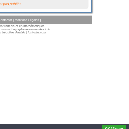
t pas publiés.
ontacter
|
Mentions Légales
|
s en français et en mathématiques.
 :
www.orthographe-recommandee.info
 irréguliers Anglais
|
foxiverbs.com
OK / Fermer