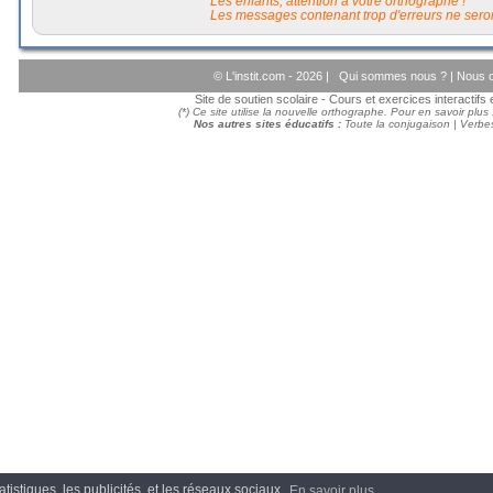
Les enfants, attention à votre orthographe !
Les messages contenant trop d'erreurs ne seron
© L'instit.com - 2026 |
Qui sommes nous ?
|
Nous c
Site de soutien scolaire - Cours et exercices interactif
(*) Ce site utilise la nouvelle orthographe. Pour en savoir plus
Nos autres sites éducatifs :
Toute la conjugaison
|
Verbes
tistiques, les publicités, et les réseaux sociaux.
En savoir plus