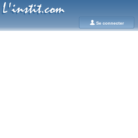
L'instit.com
L'instit.com

Se connecter