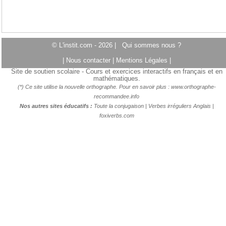
© L'instit.com - 2026 |
Qui sommes nous ?
|
Nous contacter
|
Mentions Légales
|
Site de soutien scolaire - Cours et exercices interactifs en français et en
mathématiques.
(*) Ce site utilise la nouvelle orthographe. Pour en savoir plus :
www.orthographe-
recommandee.info
Nos autres sites éducatifs :
Toute la conjugaison
|
Verbes irréguliers Anglais
|
foxiverbs.com