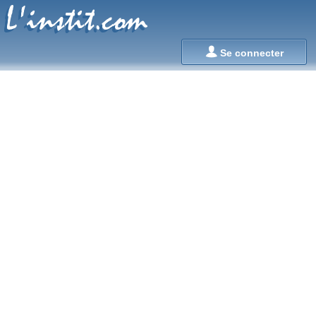
L'instit.com
L'instit.com

Se connecter