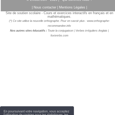
|
Nous contacter
|
Mentions Légales
|
Site de soutien scolaire - Cours et exercices interactifs en français et en
mathématiques.
(*) Ce site utilise la nouvelle orthographe. Pour en savoir plus :
www.orthographe-
recommandee.info
Nos autres sites éducatifs :
Toute la conjugaison
|
Verbes irréguliers Anglais
|
foxiverbs.com
En poursuivant votre navigation, vous acceptez
l'utilisation de cookies pour les statistiques, les