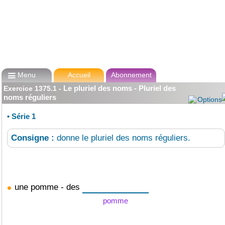

Menu
Accueil
Abonnement
Le pluriel des noms - Pluriel des
Exercice
1375.1
-
noms réguliers
Options
•
Série 1
Consigne :
donne le pluriel des noms réguliers.
une pomme - des
pomme