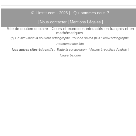
© L'instit.com - 2026 |
Qui sommes nous ?
|
Nous contacter
|
Mentions Légales
|
Site de soutien scolaire - Cours et exercices interactifs en français et en
mathématiques.
(*) Ce site utilise la nouvelle orthographe. Pour en savoir plus :
www.orthographe-
recommandee.info
Nos autres sites éducatifs :
Toute la conjugaison
|
Verbes irréguliers Anglais
|
foxiverbs.com