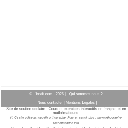
© L'instit.com - 2026 |
Qui sommes nous ?
|
Nous contacter
|
Mentions Légales
|
Site de soutien scolaire - Cours et exercices interactifs en français et en
mathématiques.
(*) Ce site utilise la nouvelle orthographe. Pour en savoir plus :
www.orthographe-
recommandee.info