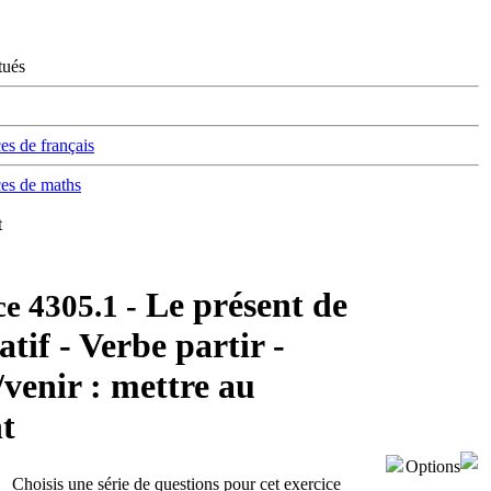
tués
ces de français
ces de maths
t
Le présent de
ce
4305.1
-
atif - Verbe partir -
/venir : mettre au
t
Options
Choisis une série de questions pour cet exercice