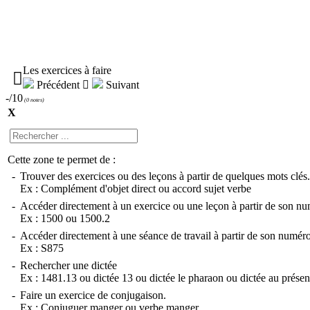
Les exercices à faire

Précédent

Suivant
-/10
(
0 notes
)
X
Cette zone te permet de :
-
Trouver des exercices ou des leçons à partir de quelques mots clés.
Ex :
Complément d'objet direct
ou
accord sujet verbe
-
Accéder directement à un exercice ou une leçon à partir de son nu
Ex :
1500
ou
1500.2
-
Accéder directement à une séance de travail à partir de son numéro
Ex :
S875
-
Rechercher une dictée
Ex :
1481.13
ou
dictée 13
ou
dictée le pharaon
ou
dictée au présen
-
Faire un exercice de conjugaison.
Ex :
Conjuguer manger
ou
verbe manger