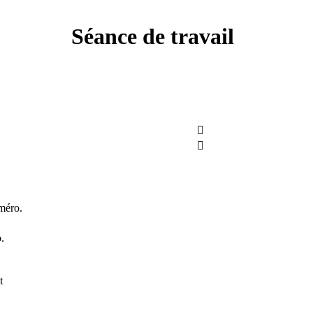
Séance de travail


méro.
.
t