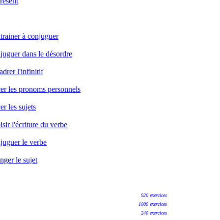
présent
entrainer à conjuguer
onjuguer dans le désordre
drer l'infinitif
lacer les pronoms personnels
er les sujets
isir l'écriture du verbe
onjuguer le verbe
nger le sujet
920 exercices
1000 exercices
240 exercices