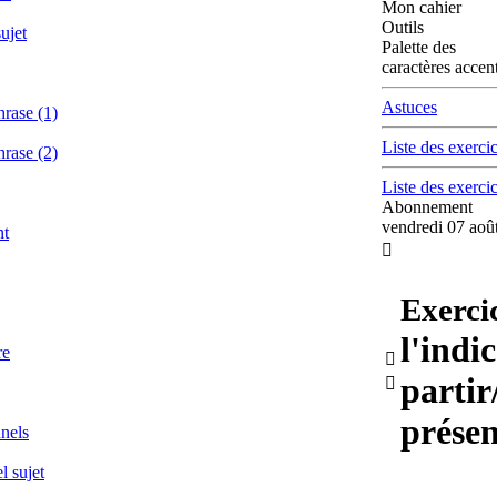
Mon cahier
Outils
ujet
Palette des
caractères accen
Astuces
hrase (1)
Liste des exerci
hrase (2)
Liste des exerci
Abonnement
vendredi 07 aoû
nt

Exerci
l'indic
re

partir

présen
nnels
l sujet