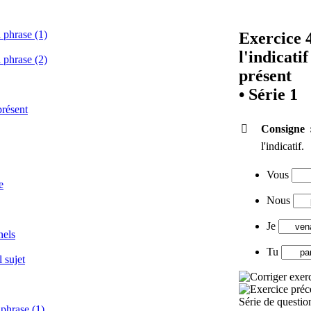
a phrase (1)
Exercice 
l'indicati
a phrase (2)
présent
•
Série 1
présent

Consigne
l'indicatif.
Vous
e
Nous
Je
nels
Tu
 sujet
Série de questio
 phrase (1)