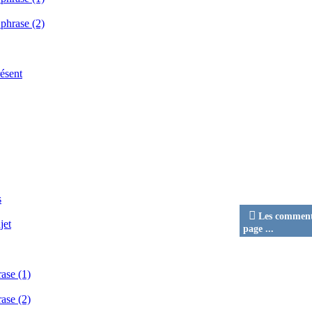
 phrase (2)
résent
s

Les commenta
jet
page ...
rase (1)
rase (2)