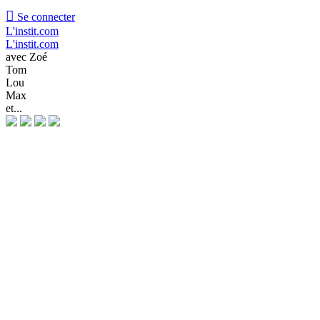

Se connecter
L'instit.com
L'instit.com
avec Zoé
Tom
Lou
Max
et...