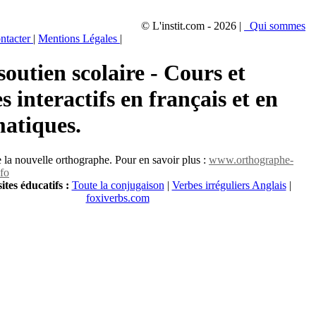
© L'instit.com - 2026 |
Qui sommes
ntacter
|
Mentions Légales
|
soutien scolaire - Cours et
s interactifs en français et en
atiques.
se la nouvelle orthographe. Pour en savoir plus :
www.orthographe-
fo
ites éducatifs :
Toute la conjugaison
|
Verbes irréguliers Anglais
|
foxiverbs.com