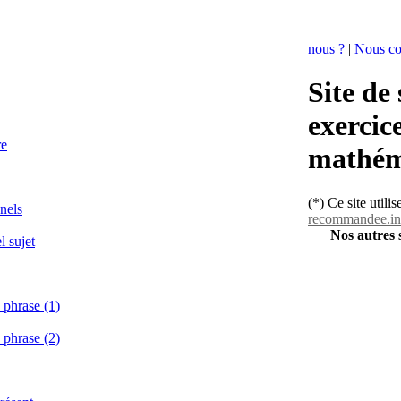
nous ?
|
Nous co
Site de 
exercice
re
mathém
(*) Ce site utili
nnels
recommandee.in
Nos autres s
l sujet
 phrase (1)
 phrase (2)