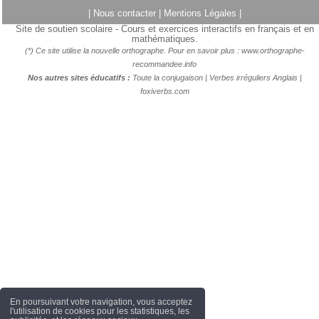
|
Nous contacter
|
Mentions Légales
|
Site de soutien scolaire - Cours et exercices interactifs en français et en
mathématiques.
(*) Ce site utilise la nouvelle orthographe. Pour en savoir plus :
www.orthographe-
recommandee.info
Nos autres sites éducatifs :
Toute la conjugaison
|
Verbes irréguliers Anglais
|
foxiverbs.com
En poursuivant votre navigation, vous acceptez
l'utilisation de cookies pour les statistiques, les