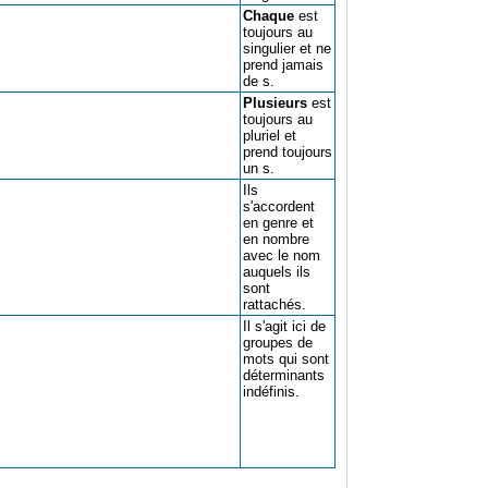
Chaque
est
toujours au
singulier et ne
prend jamais
de s.
Plusieurs
est
toujours au
pluriel et
prend toujours
un s.
Ils
s'accordent
en genre et
en nombre
avec le nom
auquels ils
sont
rattachés.
Il s'agit ici de
groupes de
mots qui sont
déterminants
indéfinis.