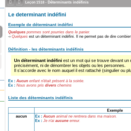


Déterminants indéfinis
Leçon
1518
-
Le determinant indéfini
Exemple de déterminant indéfini
Quelques
pommes sont pourries dans le panier.
-›
Quelques
est un déterminant indéfini. Il ne permet pas de dire combie
Définition - les déterminants indéfinis
Un déterminant indéfini
est un mot qui se trouve devant un
précisément, ni de dénombrer les objets ou les personnes.
Il s'accorde avec le nom auquel il est rattaché (singulier ou pl
Aucun
enfant n'était présent à la soirée.
Ex :
Nous avons pris
divers
chemins
Ex :
Liste des déterminants indéfinis
Exemple
aucun
Aucun
animal ne rentrera dans ma maison.
Ex :
Je n'ai
aucune
erreur.
Ex :