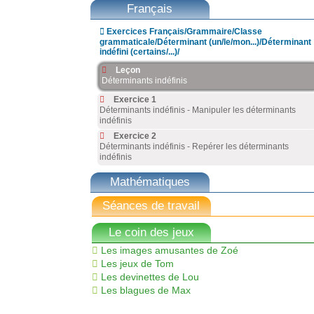
Français

Exercices Français/Grammaire/Classe
grammaticale/Déterminant (un/le/mon...)/Déterminant
indéfini (certains/...)/
Leçon
Déterminants indéfinis
Exercice 1
Déterminants indéfinis - Manipuler les déterminants
indéfinis
Exercice 2
Déterminants indéfinis - Repérer les déterminants
indéfinis
Mathématiques
Séances de travail
Le coin des jeux
Les images amusantes de Zoé
Les jeux de Tom
Les devinettes de Lou
Les blagues de Max