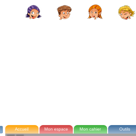
avec Zoé
Tom
Lou
Max
Accueil
Mon espace
Mon cahier
Outils
