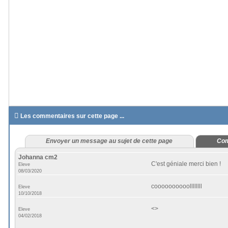

Les commentaires sur cette page ...
Envoyer un message au sujet de cette page
Com
Johanna cm2
C'est géniale merci bien !
Eleve
08/03/2020
coooooooooollllllll
Eleve
10/10/2018
<
>
Eleve
04/02/2018