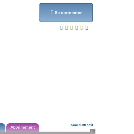
et...

Se connecter
samedi 08 août
Abonnement
