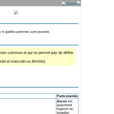
Options
n ni quelles pommes sont pourries.
 nom commun et qui ne permet pas de définir
uriel et masculin ou féminin).
Particularités
Aucun
est
quasiment
toujours au
singulier.