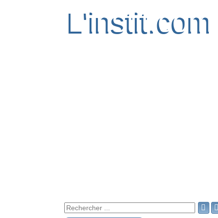
L'instit.com
L'instit.com
