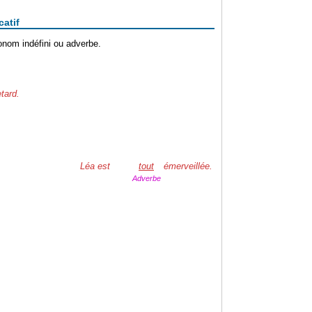
catif
ronom indéfini ou adverbe.
etard.
Léa est
tout
émerveillée.
Adverbe