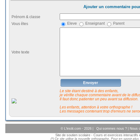
Ajouter un commentaire pour
Prénom & classe
Eleve
Enseignant
Parent
Vous êtes
Votre texte
Envoyer
Le site étant destiné à des enfants,
je vérifie chaque commentaire avant de le diffuse
Il faut donc patienter un peu avant sa diffusion.
Les enfants, attention à votre orthographe !
Les messages contenant trop d'erreurs ne seron
© L'instit.com - 2026 |
Qui sommes nous ?
|
Nous c
Site de soutien scolaire - Cours et exercices interactif
(*) Ce site utilise la nouvelle orthographe. Pour en savoir plus