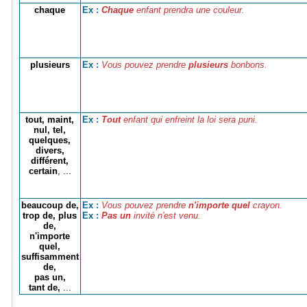
chaque
Chaque
enfant prendra une couleur.
Ex :
plusieurs
Vous pouvez prendre
plusieurs
bonbons.
Ex :
tout, maint,
Tout
enfant qui enfreint la loi sera puni.
Ex :
nul, tel,
quelques,
divers,
différent,
certain
, ...
beaucoup de,
Vous pouvez prendre
n'importe quel
crayon.
Ex :
trop de, plus
Pas un
invité n'est venu.
Ex :
de,
n'importe
quel,
suffisamment
de,
pas un,
tant de,
...