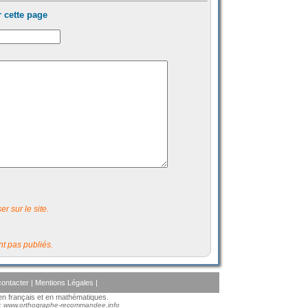
 cette page
r sur le site.
t pas publiés.
ontacter
|
Mentions Légales
|
s en français et en mathématiques.
 :
www.orthographe-recommandee.info