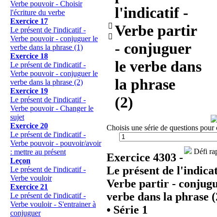
Verbe pouvoir - Choisir
l'indicatif -
l'écriture du verbe
Exercice 17

Verbe partir
Le présent de l'indicatif -

Verbe pouvoir - conjuguer le
- conjuguer
verbe dans la phrase (1)
Exercice 18
le verbe dans
Le présent de l'indicatif -
Verbe pouvoir - conjuguer le
la phrase
verbe dans la phrase (2)
Exercice 19
(2)
Le présent de l'indicatif -
Verbe pouvoir - Changer le
sujet
Exercice 20
Choisis une série de questions pour 
Le présent de l'indicatif -
Verbe pouvoir - pouvoir/avoir
Défi rap
: mettre au présent
Exercice 4303 -
Leçon
Le présent de l'indicat
Le présent de l'indicatif -
Verbe vouloir
Verbe partir - conjugu
Exercice 21
verbe dans la phrase (
Le présent de l'indicatif -
Verbe vouloir - S'entrainer à
•
Série 1
conjuguer