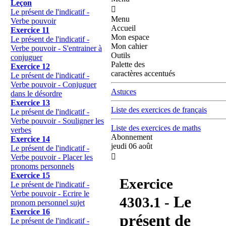
Leçon

Le présent de l'indicatif -
Menu
Verbe pouvoir
Accueil
Exercice 11
Mon espace
Le présent de l'indicatif -
Mon cahier
Verbe pouvoir - S'entrainer à
Outils
conjuguer
Palette des
Exercice 12
caractères accentués
Le présent de l'indicatif -
Verbe pouvoir - Conjuguer
Astuces
dans le désordre
Exercice 13
Liste des exercices de français
Le présent de l'indicatif -
Verbe pouvoir - Souligner les
Liste des exercices de maths
verbes
Abonnement
Exercice 14
jeudi 06 août
Le présent de l'indicatif -

Verbe pouvoir - Placer les
pronoms personnels
Exercice 15
Exercice
Le présent de l'indicatif -
Verbe pouvoir - Ecrire le
Le
4303.1
-
pronom personnel sujet
Exercice 16
présent de
Le présent de l'indicatif -