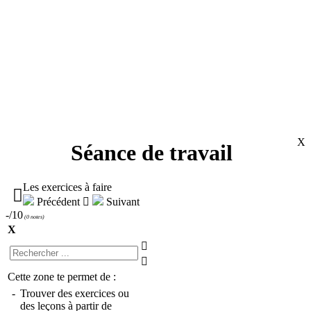
X
Séance de travail
Les exercices à faire

Précédent

Suivant
-/10
(
0 notes
)
X


Cette zone te permet de :
-
Trouver des exercices ou
des leçons à partir de