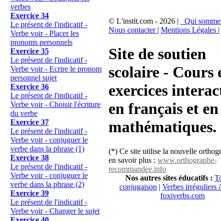
verbes
Exercice 34
© L'instit.com - 2026 |
Qui somme
Le présent de l'indicatif -
Nous contacter
|
Mentions Légales
|
Verbe voir - Placer les
pronoms personnels
Site de soutien
Exercice 35
Le présent de l'indicatif -
scolaire - Cours 
Verbe voir - Ecrire le pronom
personnel sujet
exercices interac
Exercice 36
Le présent de l'indicatif -
en français et en
Verbe voir - Choisir l'écriture
du verbe
Exercice 37
mathématiques.
Le présent de l'indicatif -
Verbe voir - conjuguer le
verbe dans la phrase (1)
(*) Ce site utilise la nouvelle ortho
Exercice 38
en savoir plus :
www.orthographe-
Le présent de l'indicatif -
recommandee.info
Verbe voir - conjuguer le
Nos autres sites éducatifs :
To
verbe dans la phrase (2)
conjugaison
|
Verbes irréguliers 
Exercice 39
foxiverbs.com
Le présent de l'indicatif -
Verbe voir - Changer le sujet
Exercice 40