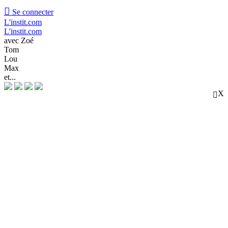

Se connecter
L'instit.com
L'instit.com
avec Zoé
Tom
Lou
Max
et...
X
