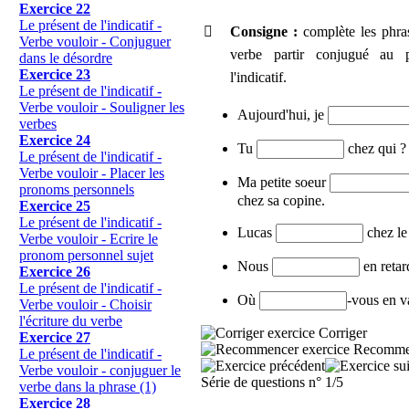
Exercice 22
Le présent de l'indicatif -

Consigne :
complète les phra
Verbe vouloir - Conjuguer
verbe partir conjugué au 
dans le désordre
Exercice 23
l'indicatif.
Le présent de l'indicatif -
Verbe vouloir - Souligner les
Aujourd'hui, je
verbes
Exercice 24
Tu
chez qui ?
Le présent de l'indicatif -
Verbe vouloir - Placer les
Ma petite soeur
pronoms personnels
chez sa copine.
Exercice 25
Le présent de l'indicatif -
Lucas
chez le
Verbe vouloir - Ecrire le
pronom personnel sujet
Nous
en retar
Exercice 26
Le présent de l'indicatif -
Où
-vous en v
Verbe vouloir - Choisir
l'écriture du verbe
Corriger
Exercice 27
Recomme
Le présent de l'indicatif -
Verbe vouloir - conjuguer le
Série de questions n° 1/5
verbe dans la phrase (1)
Exercice 28