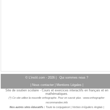
© L'instit.com - 2026 |
Qui sommes nous ?
|
Nous contacter
|
Mentions Légales
|
Site de soutien scolaire - Cours et exercices interactifs en français et en
mathématiques.
(*) Ce site utilise la nouvelle orthographe. Pour en savoir plus :
www.orthographe-
recommandee.info
Nos autres sites éducatifs :
Toute la conjugaison
|
Verbes irréguliers Anglais
|