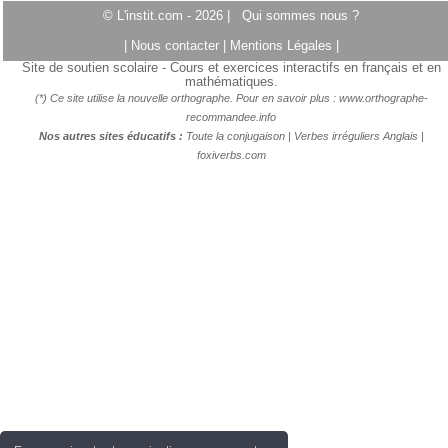
© L'instit.com - 2026 |
Qui sommes nous ?
|
Nous contacter
|
Mentions Légales
|
Site de soutien scolaire - Cours et exercices interactifs en français et en
mathématiques.
(*) Ce site utilise la nouvelle orthographe. Pour en savoir plus :
www.orthographe-
recommandee.info
Nos autres sites éducatifs :
Toute la conjugaison
|
Verbes irréguliers Anglais
|
foxiverbs.com