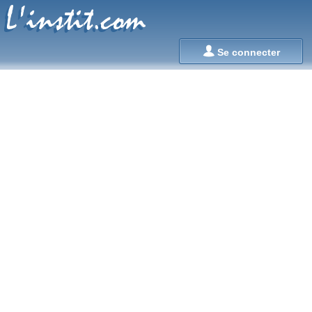
L'instit.com
L'instit.com

Se connecter