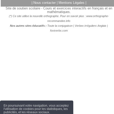
|
Nous contacter
|
Mentions Légales
|
Site de soutien scolaire - Cours et exercices interactifs en français et en
mathématiques.
(*) Ce site utilise la nouvelle orthographe. Pour en savoir plus :
www.orthographe-
recommandee.info
Nos autres sites éducatifs :
Toute la conjugaison
|
Verbes irréguliers Anglais
|
foxiverbs.com
En poursuivant votre navigation, vous acceptez
l'utilisation de cookies pour les statistiques, les
publicités, et les réseaux sociaux.