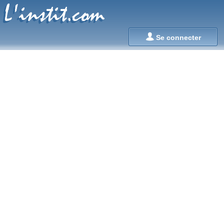
L'instit.com
L'instit.com

Se connecter