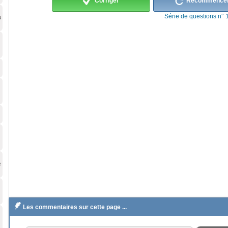
Corriger
Recommence
Série de questions n° 
u
e

Les commentaires sur cette page ...