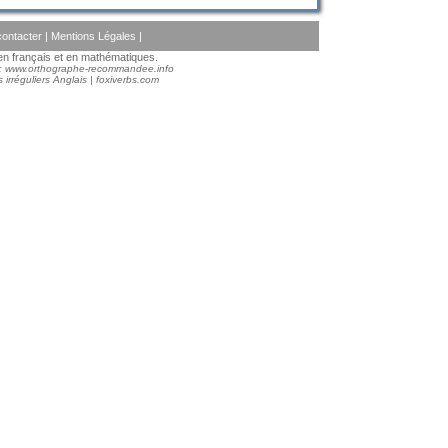
ontacter
|
Mentions Légales
|
s en français et en mathématiques.
 :
www.orthographe-recommandee.info
 irréguliers Anglais
|
foxiverbs.com