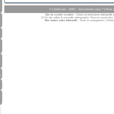
© L'instit.com - 2026 |
Qui sommes nous ?
|
Nous c
Site de soutien scolaire - Cours et exercices interactif
(*) Ce site utilise la nouvelle orthographe. Pour en savoir plus
Nos autres sites éducatifs :
Toute la conjugaison
|
Verbes
e