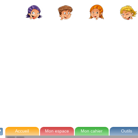
avec Zoé
Tom
Lou
Max
Accueil
Mon espace
Mon cahier
Outils
