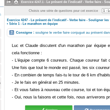


Le présent de l'indicatif - Verbe faire - So
Exercice
4247.1
-
Choisis une série de questions pour cet exercice
,
Exercice 4247 - Le présent de l'indicatif - Verbe faire - Souligner les
•
Série 1 - Le marathon en équipe
Consigne :
souligne le verbe faire conjugué au présent dans

Luc
et
Claude
discutent
d'un
marathon
par
équipe
e
cela
fonctionne
:
-
L'équipe
compte
6
coureurs.
Chaque
coureur
fait
Une
fois
que
tout
le
monde
est
passé,
les
six
coureur
-
En
combien
de
temps
fais
-tu
le
tour
de
6
km
d'habit
-
Je
le
fais
en
général
en
25
minutes.
s
-
Et
vous
faites
à
nouveau
cette
course,
toi
et
ton
équ
-
Oui,
nous
la
faisons
et
cette
fois,
nous
arriverons
p