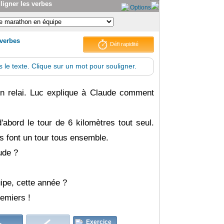
uligner les verbes
Options
 verbes
Défi rapidité
 le texte. Clique sur un mot pour souligner.
n
relai.
Luc
explique
à
Claude
comment
d'abord
le
tour
de
6
kilomètres
tout
seul.
s
font
un
tour
tous
ensemble.
ude
?
ipe,
cette
année
?
remiers
!