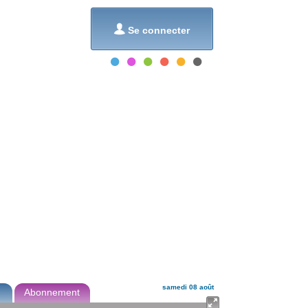
et...

Se connecter
samedi 08 août
Abonnement
