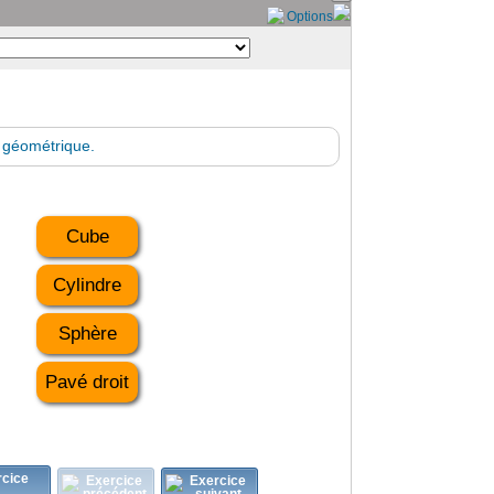
Options
 géométrique.
Cube
Cylindre
Sphère
Pavé droit