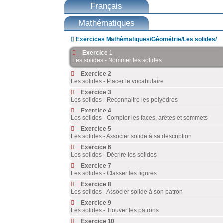
Français
Mathématiques

Exercices Mathématiques/Géométrie/Les solides/
Exercice 1
Les solides - Nommer les solides
Exercice 2
Les solides - Placer le vocabulaire
Exercice 3
Les solides - Reconnaitre les polyèdres
Exercice 4
Les solides - Compter les faces, arêtes et sommets
Exercice 5
Les solides - Associer solide à sa description
Exercice 6
Les solides - Décrire les solides
Exercice 7
Les solides - Classer les figures
Exercice 8
Les solides - Associer solide à son patron
Exercice 9
Les solides - Trouver les patrons
Exercice 10