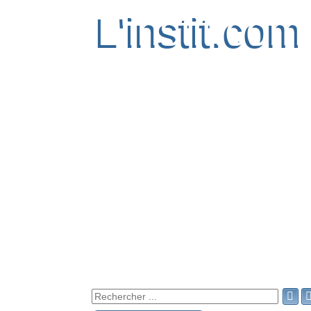
L'instit.com
L'instit.com
