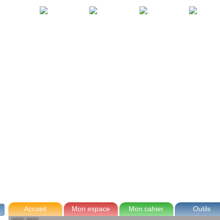
avec Zoé
Tom
Lou
Max
Accueil
Mon espace
Mon cahier
Outils
