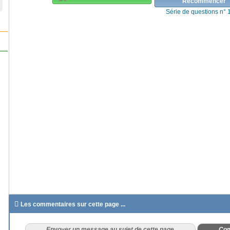
Recommencer
Série de questions n° 

Les commentaires sur cette page ...
Envoyer un message au sujet de cette page
Com