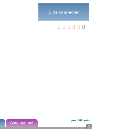
et...

Se connecter
jeudi 06 août
Abonnement
