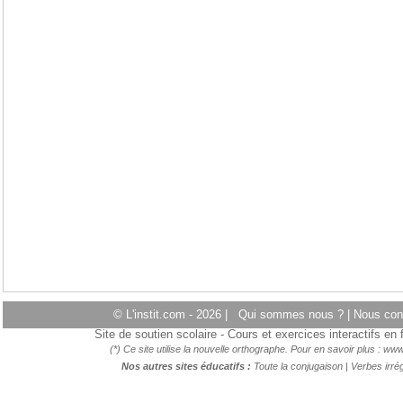
© L'instit.com - 2026 |
Qui sommes nous ?
|
Nous con
Site de soutien scolaire - Cours et exercices interactifs e
(*) Ce site utilise la nouvelle orthographe. Pour en savoir plus :
www.
Nos autres sites éducatifs :
Toute la conjugaison
|
Verbes irrég