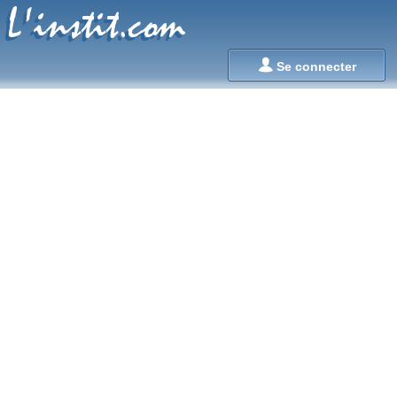
L'instit.com
L'instit.com

Se connecter