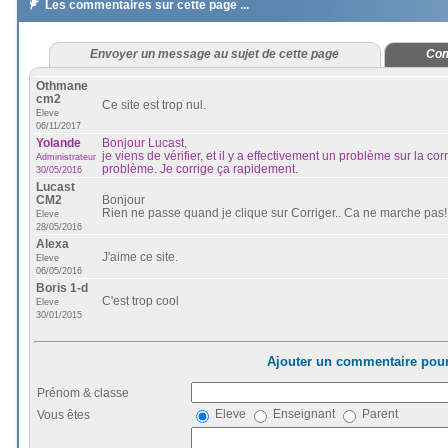

Les commentaires sur cette page ...
Envoyer un message au sujet de cette page
Com
Othmane
cm2
Ce site est trop nul.
Eleve
06/11/2017
Yolande
Bonjour Lucast,
je viens de vérifier, et il y a effectivement un problème sur la co
Administrateur
problème. Je corrige ça rapidement.
30/05/2016
Lucast
CM2
Bonjour
Rien ne passe quand je clique sur Corriger.. Ca ne marche pas!!
Eleve
28/05/2016
Alexa
J'aime ce site.
Eleve
06/05/2016
Boris 1-d
C'est trop cool
Eleve
30/01/2015
Ajouter un commentaire pour
Prénom & classe
Eleve
Enseignant
Parent
Vous êtes