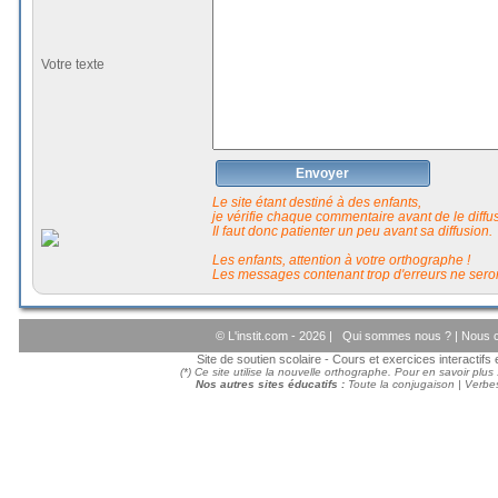
Votre texte
Envoyer
Le site étant destiné à des enfants,
je vérifie chaque commentaire avant de le diffuse
Il faut donc patienter un peu avant sa diffusion.
Les enfants, attention à votre orthographe !
Les messages contenant trop d'erreurs ne seron
© L'instit.com - 2026 |
Qui sommes nous ?
|
Nous c
Site de soutien scolaire - Cours et exercices interactif
(*) Ce site utilise la nouvelle orthographe. Pour en savoir plus
Nos autres sites éducatifs :
Toute la conjugaison
|
Verbes