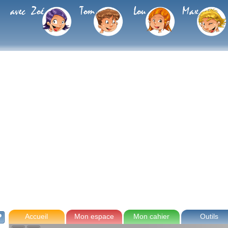
avec Zoé
Tom
Lou
Max
Accueil
Mon espace
Mon cahier
Outils
