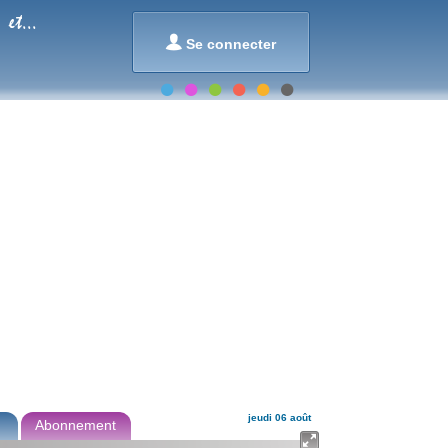
et...

Se connecter
jeudi 06 août
Abonnement
