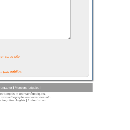
r sur le site.
t pas publiés.
ontacter
|
Mentions Légales
|
s en français et en mathématiques.
 :
www.orthographe-recommandee.info
 irréguliers Anglais
|
foxiverbs.com