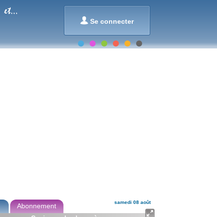
et...

Se connecter
samedi 08 août
Abonnement
