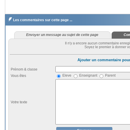

Les commentaires sur cette page ...
Envoyer un message au sujet de cette page
Com
Il n'y a encore aucun commentaire enregi
Soyez le premier à donner vo
Ajouter un commentaire pour
Prénom & classe
Eleve
Enseignant
Parent
Vous êtes
Votre texte