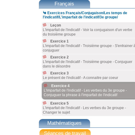
Français

Exercices Français/Conjugaison/Les temps de
l'indicatif/L'imparfait de l'indicatif/3e groupe/
Leçon
L'imparfait de l'indicatif - Voir la conjugaison d'un verbe
du troisième groupe
Exercice 1
L'imparfait de l'indicatif - Troisième groupe - S'entrainer 
conjuguer
Exercice 2
L'imparfait de l'indicatif - Troisième groupe - Conjuguer
dans le désordre
Exercice 3
Le présent de l'indicatif - A connaitre par coeur
Exercice 4
L'imparfait de l'indicatif - Les verbes du 3e groupe -
Conjuguer la phrase à l'imparfait de l'indicatif
Exercice 5
L'imparfait de l'indicatif - Les verbes du 3e groupe -
Changer le sujet
Mathématiques
Séances de travail