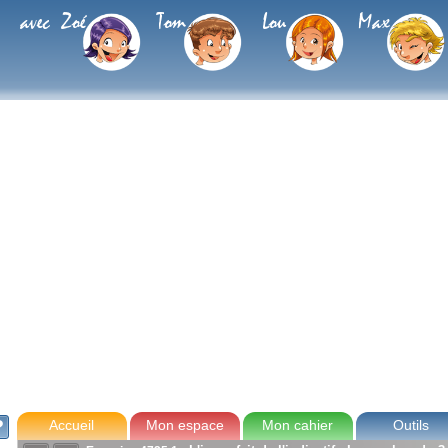
avec Zoé
Tom
Lou
Max
Accueil
Mon espace
Mon cahier
Outils
