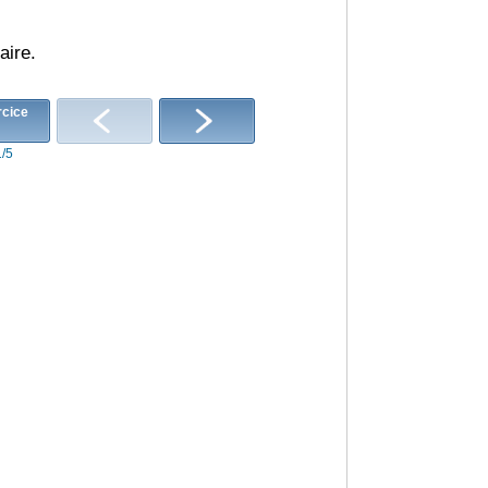
aire.
1/5