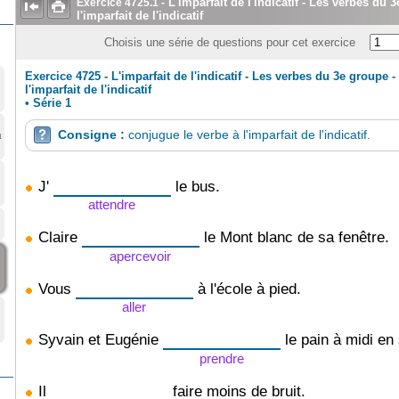
L'imparfait de l'indicatif - Les verbes du
Exercice
4725.1
-


l'imparfait de l'indicatif
Choisis une série de questions pour cet exercice
Exercice 4725 - L'imparfait de l'indicatif - Les verbes du 3e groupe 
l'imparfait de l'indicatif
•
Série 1
Consigne :
conjugue le verbe à l'imparfait de l'indicatif.
à

J'
le bus.
attendre
Claire
le Mont blanc de sa fenêtre.
apercevoir
Vous
à l'école à pied.
aller
Syvain et Eugénie
le pain à midi en 
prendre
Il
faire moins de bruit.