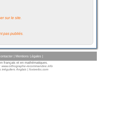
r sur le site.
t pas publiés.
ontacter
|
Mentions Légales
|
s en français et en mathématiques.
 :
www.orthographe-recommandee.info
 irréguliers Anglais
|
foxiverbs.com