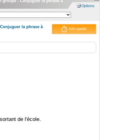
 3e groupe - Conjuguer la phrase à
Options
- Conjuguer la phrase à
Défi rapidité
sortant de l'école.