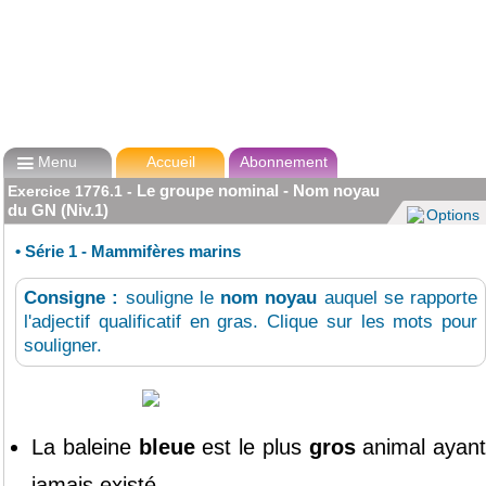

Menu
Accueil
Abonnement
Le groupe nominal - Nom noyau
Exercice
1776.1
-
du GN (Niv.1)
Options
•
Série 1 - Mammifères marins
Consigne :
souligne le
nom noyau
auquel se rapporte
l'adjectif qualificatif en gras. Clique sur les mots pour
souligner.
La
baleine
bleue
est
le
plus
gros
animal
ayant
jamais
existé.