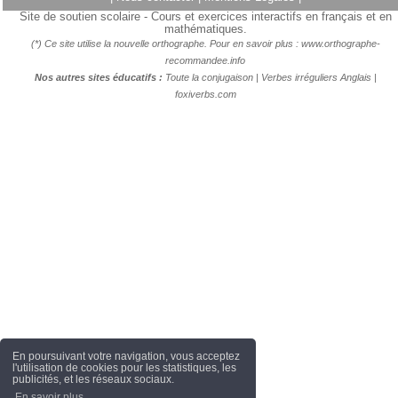
Site de soutien scolaire - Cours et exercices interactifs en français et en
mathématiques.
(*) Ce site utilise la nouvelle orthographe. Pour en savoir plus :
www.orthographe-
recommandee.info
Nos autres sites éducatifs :
Toute la conjugaison
|
Verbes irréguliers Anglais
|
foxiverbs.com
En poursuivant votre navigation, vous acceptez
l'utilisation de cookies pour les statistiques, les
publicités, et les réseaux sociaux.
En savoir plus