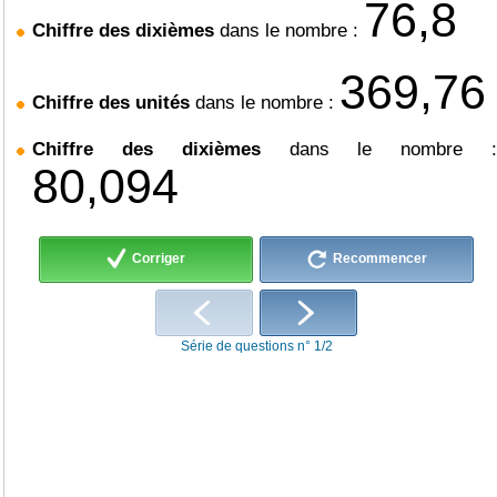
7
6
,
8
Chiffre des dixièmes
dans le nombre :
3
6
9
,
7
6
Chiffre des unités
dans le nombre :
Chiffre des dixièmes
dans le nombre 
8
0
,
0
9
4
Corriger
Recommencer
Série de questions n° 1/2