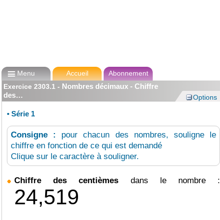

Menu
Accueil
Abonnement
Nombres décimaux - Chiffre
Exercice
2303.1
-
des…
Options
•
Série 1
Consigne :
pour chacun des nombres, souligne le
chiffre en fonction de ce qui est demandé
Clique sur le caractère à souligner.
Chiffre des centièmes
dans le nombre 
2
4
,
5
1
9