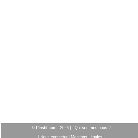
© L'instit.com - 2026 |
Qui sommes nous ?
|
Nous contacter
|
Mentions Légales
|