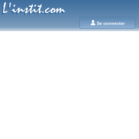
L'instit.com
L'instit.com

Se connecter