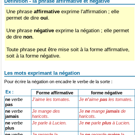
Définition - la phrase affirmative et négative
Une phrase
affirmative
exprime l'affirmation ; elle
permet de dire
oui
.
Une phrase
négative
exprime la négation ; elle permet
de dire
non
.
Toute phrase peut être mise soit à la forme affirmative,
soit à la forme négative.
Les mots exprimant la négation
Pour écrire la négation on encadre le verbe de la sorte :
Ex :
Forme affirmative
forme négative
ne
verbe
J'aime les tomates.
Je
n'
aime
pas
les tomates.
pas
ne
verbe
Je mange des
Je
ne
mange
jamais
de
jamais
haricots.
haricots.
ne
verbe
Je parle à Lucien.
Je
ne
parle
plus
à Lucien.
plus
ne
verbe
Je regarde la
Je
ne
regarde
guère
la