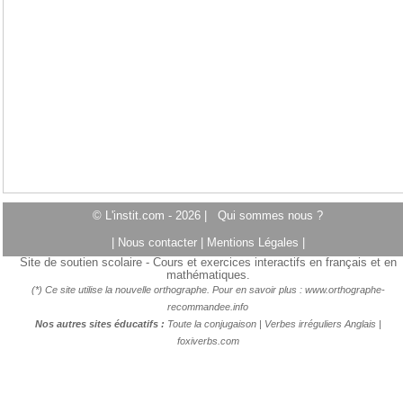
© L'instit.com - 2026 |
Qui sommes nous ?
|
Nous contacter
|
Mentions Légales
|
Site de soutien scolaire - Cours et exercices interactifs en français et en
mathématiques.
(*) Ce site utilise la nouvelle orthographe. Pour en savoir plus :
www.orthographe-
recommandee.info
Nos autres sites éducatifs :
Toute la conjugaison
|
Verbes irréguliers Anglais
|
foxiverbs.com