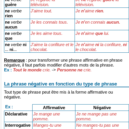
guère
télévision.
télévision.
ne
verbe
J'aime tout.
Je
n'
aime
rien
.
rien
ne
verbe
Je les connais tous.
Je
n'
en connais
aucun.
aucun
ne
verbe
Je les aime tous.
Je
n'
aime
que
lui.
que
ne
verbe
ni
J'aime la confiture et le
Je
n'
aime
ni
la confiture,
ni
...
ni
...
chocolat.
le chocolat.
Remarque
: pour transformer une phrase affirmative en phrase
négative, il faut parfois modifier d'autres mots de la phrase.
Tout le monde
crie.
->
Personne ne
crie.
Ex :
La phrase négative en fonction du type de phrase
Tout type de phrase peut être mis à la forme affirmative ou
négative.
Ex :
Affirmative
Négative
Déclarative
Je mange une
Je ne mange pas une
pomme.
pomme.
Interrogative
Manges-tu une
Ne manges-tu pas une