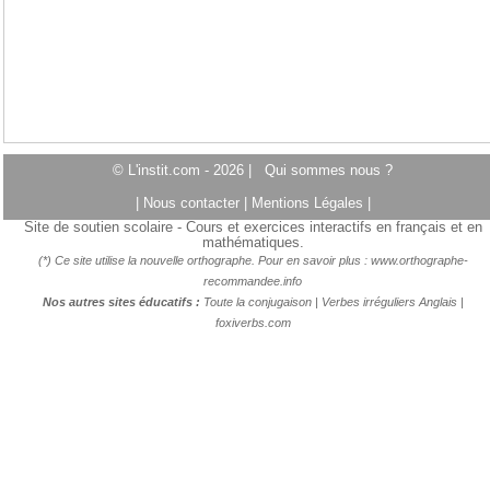
© L'instit.com - 2026 |
Qui sommes nous ?
|
Nous contacter
|
Mentions Légales
|
Site de soutien scolaire - Cours et exercices interactifs en français et en
mathématiques.
(*) Ce site utilise la nouvelle orthographe. Pour en savoir plus :
www.orthographe-
recommandee.info
Nos autres sites éducatifs :
Toute la conjugaison
|
Verbes irréguliers Anglais
|
foxiverbs.com