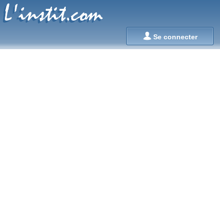
L'instit.com
L'instit.com

Se connecter