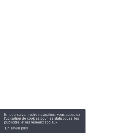
En poursuivant votre navigation, vous acceptez
l'utilisation de cookies pour les statistiques, les
publicités, et les réseaux sociaux.
En savoir plus