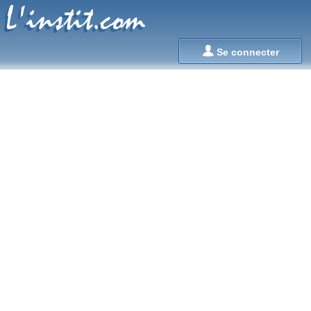
L'instit.com
L'instit.com

Se connecter