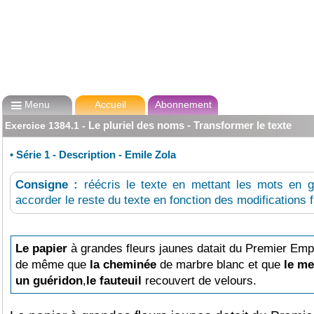

Menu
Accueil
Abonnement
Le pluriel des noms - Transformer le texte
Exercice
1384.1
-
•
Série 1 - Description - Emile Zola
Consigne :
réécris le texte en mettant les mots en gr
accorder le reste du texte en fonction des modifications f
Le papier
à grandes fleurs jaunes datait du Premier Emp
de même que
la cheminée
de marbre blanc et que
le me
un guéridon
,
le fauteuil
recouvert de velours.