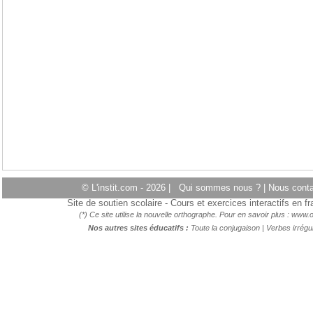
© L'instit.com - 2026 |
Qui sommes nous ?
|
Nous cont
Site de soutien scolaire - Cours et exercices interactifs en 
(*) Ce site utilise la nouvelle orthographe. Pour en savoir plus :
www.o
Nos autres sites éducatifs :
Toute la conjugaison
|
Verbes irrégul