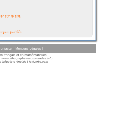
r sur le site.
t pas publiés.
ontacter
|
Mentions Légales
|
s en français et en mathématiques.
 :
www.orthographe-recommandee.info
 irréguliers Anglais
|
foxiverbs.com