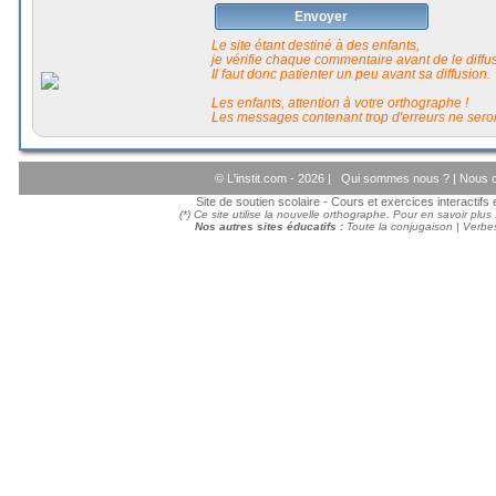
Envoyer
Le site étant destiné à des enfants,
je vérifie chaque commentaire avant de le diffuse
Il faut donc patienter un peu avant sa diffusion.
Les enfants, attention à votre orthographe !
Les messages contenant trop d'erreurs ne seron
© L'instit.com - 2026 |
Qui sommes nous ?
|
Nous c
Site de soutien scolaire - Cours et exercices interactif
(*) Ce site utilise la nouvelle orthographe. Pour en savoir plus
Nos autres sites éducatifs :
Toute la conjugaison
|
Verbes