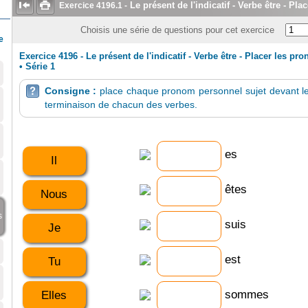


Le présent de l'indicatif - Verbe être - P
Exercice
4196.1
-
Choisis une série de questions pour cet exercice
e
Exercice 4196 - Le présent de l'indicatif - Verbe être - Placer les p
•
Série 1
Consigne :
place chaque pronom personnel sujet devant le

terminaison de chacun des verbes.
es
Il
êtes
Nous
s
suis
Je
est
Tu
sommes
Elles