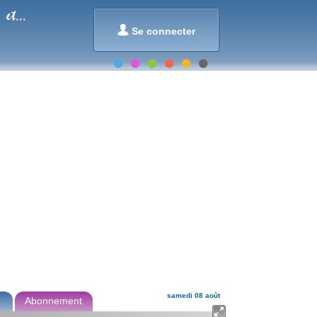
et...

Se connecter
samedi 08 août
Abonnement
