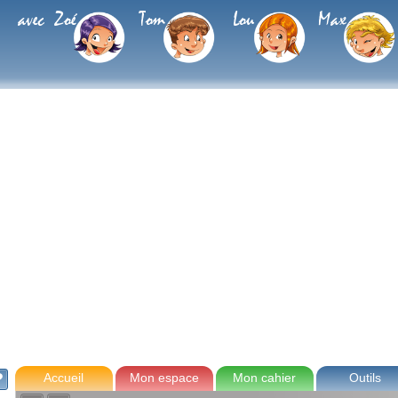
avec Zoé
Tom
Lou
Max
Accueil
Mon espace
Mon cahier
Outils
