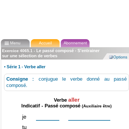

Menu
Accueil
Abonnement
Le passé composé - S'entrainer
Exercice
4065.1
-
sur une sélection de verbes
Options
•
Série 1 - Verbe aller
Consigne :
conjugue le verbe donné au passé
composé.
aller
Verbe
Indicatif - Passé composé
(Auxiliaire être)
je
tu