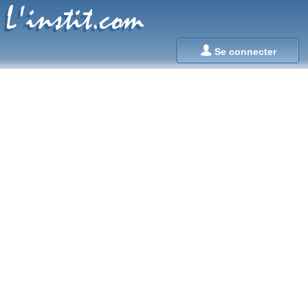
L'instit.com
L'instit.com

Se connecter