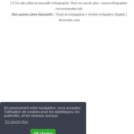
(*) Ce site utilise la nouvelle orthographe. Pour en savoir plus :
www.orthographe-
recommandee.info
Nos autres sites éducatifs :
Toute la conjugaison
|
Verbes irréguliers Anglais
|
foxiverbs.com
En poursuivant votre navigation, vous acceptez
l'utilisation de cookies pour les statistiques, les
publicités, et les réseaux sociaux.
En savoir plus
OK / Fermer