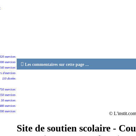
e
920 exercices
000 exercices

Les commentaires sur cette page ...
240 exercices
rs d'exercices
110 dictées
750 exercices
250 exercices
50 exercices
480 exercices
200 exercices
© L'instit.com
Site de soutien scolaire - Cou