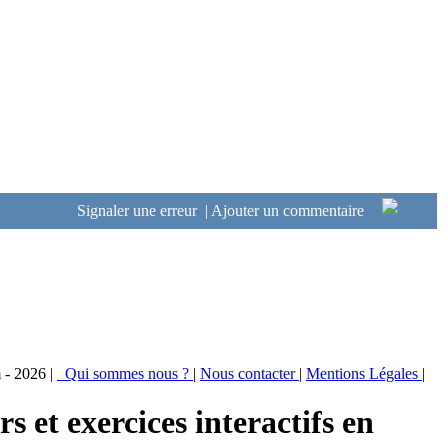
Signaler une erreur
|
Ajouter un commentaire
 - 2026 |
Qui sommes nous ?
|
Nous contacter
|
Mentions Légales
|
rs et exercices interactifs en