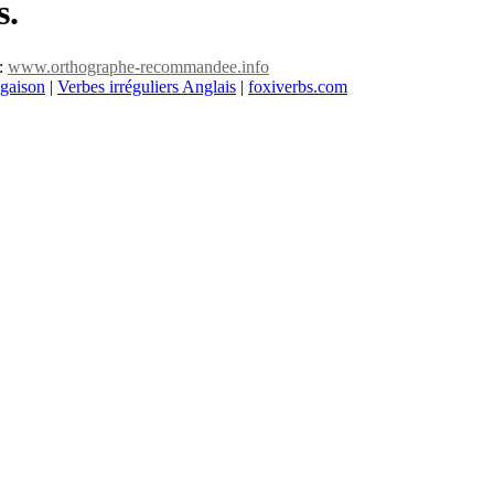
s.
 :
www.orthographe-recommandee.info
ugaison
|
Verbes irréguliers Anglais
|
foxiverbs.com