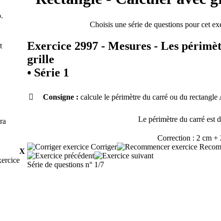
.
Choisis une série de questions pour cet 
Exercice 2997 - Mesures - Les périmèt
t
grille
•
Série 1

Consigne :
calcule le périmètre du carré ou du rectang
Le périmètre du carré est 
ra
Correction : 2 cm +
Corriger
Recom
X
xercice
Série de questions n° 1/7