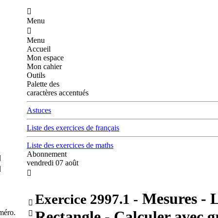

Menu

Menu
Accueil
Mon espace
Mon cahier
Outils
Palette des
caractères accentués
Astuces
Liste des exercices de français
Liste des exercices de maths
Abonnement

vendredi 07 août


Mesures - L
Exercice
2997.1
-

Rectangle - Calculer avec gr
méro.
