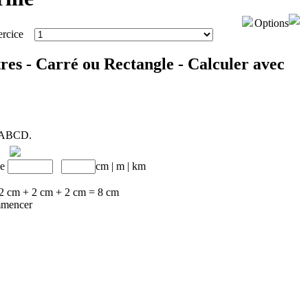
Options
exercice
res - Carré ou Rectangle - Calculer avec
le ABCD.
de
cm
|
m
|
km
 2 cm + 2 cm + 2 cm = 8 cm
mencer