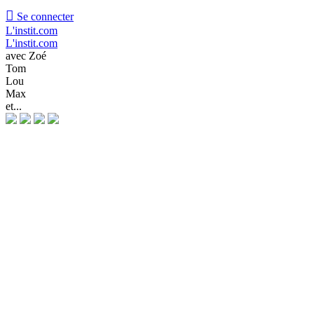

Se connecter
L'instit.com
L'instit.com
avec Zoé
Tom
Lou
Max
et...