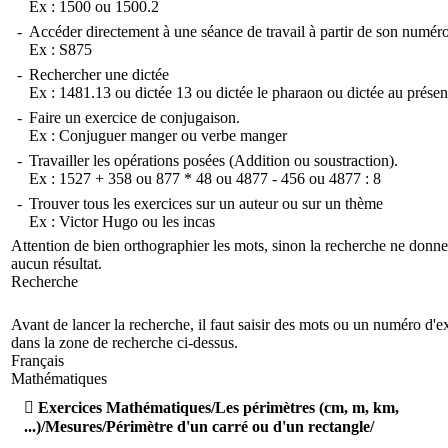
Ex :
1500
ou
1500.2
-
Accéder directement à une séance de travail à partir de son numéro
Ex :
S875
-
Rechercher une dictée
Ex :
1481.13
ou
dictée 13
ou
dictée le pharaon
ou
dictée au présen
-
Faire un exercice de conjugaison.
Ex :
Conjuguer manger
ou
verbe manger
-
Travailler les opérations posées (Addition ou soustraction).
Ex :
1527 + 358
ou
877 * 48
ou
4877 - 456
ou
4877 : 8
-
Trouver tous les exercices sur un auteur ou sur un thème
Ex :
Victor Hugo
ou
les incas
Attention de bien orthographier les mots, sinon la recherche ne donne
aucun résultat.
Recherche
Avant de lancer la recherche, il faut saisir des mots ou un numéro d'e
dans la zone de recherche ci-dessus.
Français
Mathématiques

Exercices Mathématiques/Les périmètres (cm, m, km,
...)/Mesures/Périmètre d'un carré ou d'un rectangle/