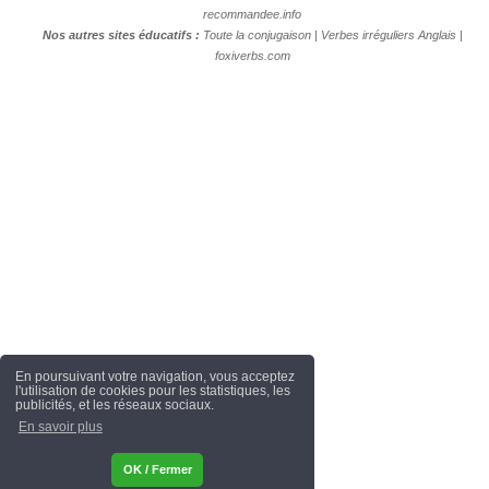
recommandee.info
Nos autres sites éducatifs :
Toute la conjugaison
|
Verbes irréguliers Anglais
|
foxiverbs.com
En poursuivant votre navigation, vous acceptez
l'utilisation de cookies pour les statistiques, les
publicités, et les réseaux sociaux.
En savoir plus
OK / Fermer