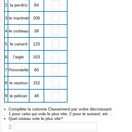
2
la perdrix
84
3
le martinet
200
4
le corbeau
38
5
le canard
120
6
l'aigle
163
7
l'hirondelle
60
8
le vautour
152
9
le pélican
48
Complète la colonne Classement par ordre décroissant:
1 pour celui qui vole le plus vite, 2 pour le suivant, etc ...
Quel oiseau vole le plus vite?