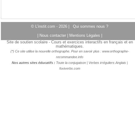
© L'instit.com - 2026 |
Qui sommes nous ?
|
Nous contacter
|
Mentions Légales
|
Site de soutien scolaire - Cours et exercices interactifs en français et en
mathématiques.
(*) Ce site utilise la nouvelle orthographe. Pour en savoir plus :
www.orthographe-
recommandee.info
Nos autres sites éducatifs :
Toute la conjugaison
|
Verbes irréguliers Anglais
|
foxiverbs.com