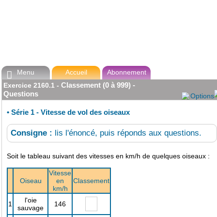
Menu
Accueil
Abonnement

Classement (0 à 999) -
Exercice
2160.1
-
Questions
Options
•
Série 1 - Vitesse de vol des oiseaux
Consigne :
lis l'énoncé, puis réponds aux questions.
Soit le tableau suivant des vitesses en km/h de quelques oiseaux :
Vitesse
Oiseau
en
Classement
km/h
l'oie
1
146
sauvage