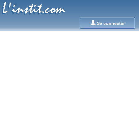
L'instit.com
L'instit.com

Se connecter