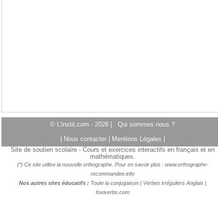
© L'instit.com - 2026 |
Qui sommes nous ?
|
Nous contacter
|
Mentions Légales
|
Site de soutien scolaire - Cours et exercices interactifs en français et en
mathématiques.
(*) Ce site utilise la nouvelle orthographe. Pour en savoir plus :
www.orthographe-
recommandee.info
Nos autres sites éducatifs :
Toute la conjugaison
|
Verbes irréguliers Anglais
|
foxiverbs.com