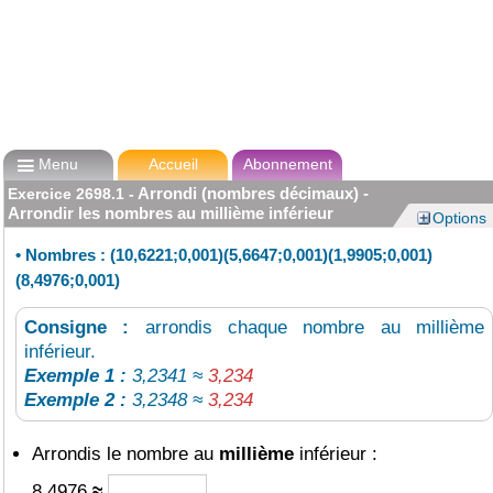

Menu
Accueil
Abonnement
Arrondi (nombres décimaux) -
Exercice
2698.1
-
Arrondir les nombres au millième inférieur
Options
•
Nombres : (10,6221;0,001)(5,6647;0,001)(1,9905;0,001)
(8,4976;0,001)
Consigne :
arrondis chaque nombre au millième
inférieur.
Exemple 1 :
3,2341 ≈
3,234
Exemple 2 :
3,2348 ≈
3,234
Arrondis le nombre au
millième
inférieur :
8,4976
≈