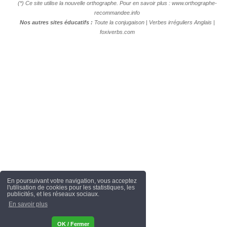
(*) Ce site utilise la nouvelle orthographe. Pour en savoir plus :
www.orthographe-
recommandee.info
Nos autres sites éducatifs :
Toute la conjugaison
|
Verbes irréguliers Anglais
|
foxiverbs.com
En poursuivant votre navigation, vous acceptez
l'utilisation de cookies pour les statistiques, les
publicités, et les réseaux sociaux.
En savoir plus
OK / Fermer