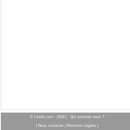
© L'instit.com - 2026 |
Qui sommes nous ?
|
Nous contacter
|
Mentions Légales
|