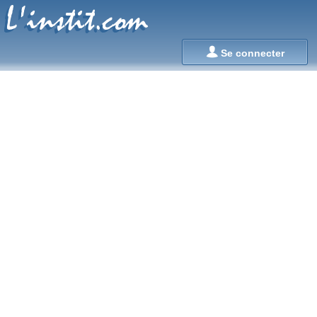
L'instit.com
L'instit.com

Se connecter