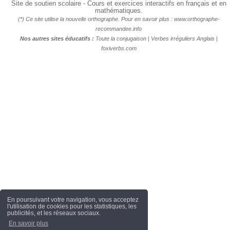
Site de soutien scolaire - Cours et exercices interactifs en français et en
mathématiques.
(*) Ce site utilise la nouvelle orthographe. Pour en savoir plus :
www.orthographe-
recommandee.info
Nos autres sites éducatifs :
Toute la conjugaison
|
Verbes irréguliers Anglais
|
foxiverbs.com
En poursuivant votre navigation, vous acceptez
l'utilisation de cookies pour les statistiques, les
publicités, et les réseaux sociaux.
En savoir plus