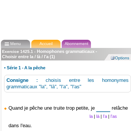

Menu
Accueil
Abonnement
Homophones grammaticaux -
Exercice
1425.1
-
Choisir entre la / là / l'a (1)
Options
•
Série 1 - A la pêche
Consigne :
choisis entre les homonymes
grammaticaux "la", "là", "l'a", "l'as"
Quand je pêche une truite trop petite, je
relâche
la
|
là
|
l'a
|
l'as
dans l'eau.