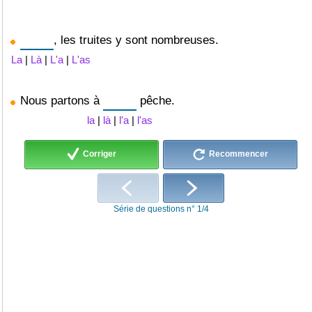
, les truites y sont nombreuses.
La
|
Là
|
L'a
|
L'as
Nous partons à
pêche.
la
|
là
|
l'a
|
l'as
Corriger
Recommencer
Série de questions n° 1/4