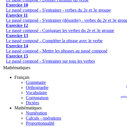
Exercice 10
Le passé composé - S'entrainer - verbes du 2e et 3e groupe
Exercice 11
Le passé composé - S'entrainer (désordre) - verbes du 2e et 3e grou
Exercice 12
Le passé composé - Conjuguer les verbes du 2e et 3e groupe
Exercice 13
Le passé composé - Compléter la phrase avec le verbe
Exercice 14
Le passé composé - Mettre les phrases au passé composé
Exercice 15
Le passé composé - S'entrainer sur tous les verbes
Mathématiques
Français
Grammaire
Orthographe
Vocabulaire
Conjugaison
milli
Dictées
Mathématiques
Numération
Calculs - opérations
Proportionnalité