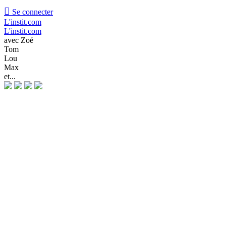

Se connecter
L'instit.com
L'instit.com
avec Zoé
Tom
Lou
Max
et...