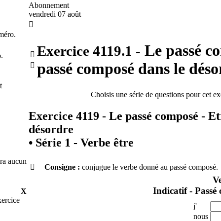
Abonnement
vendredi 07 août

méro.
Le passé co
Exercice
4119.1
-

.
passé composé dans le déso

t
Choisis une série de questions pour cet 
Exercice 4119 - Le passé composé - Et
désordre
•
Série 1 - Verbe être
era aucun

Consigne :
conjugue le verbe donné au passé composé.
V
Indicatif - Pass
X
xercice
j'
nous