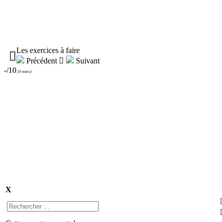
Les exercices à faire

Précédent

Suivant
-/10
(
0 notes
)
X