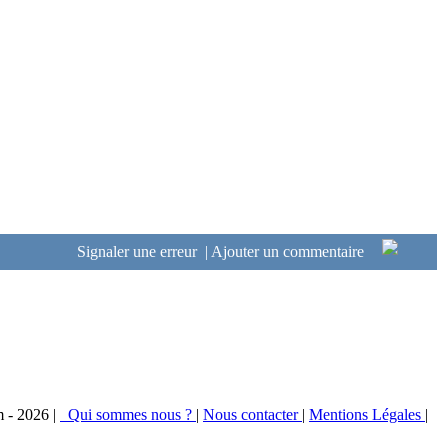
Signaler une erreur
|
Ajouter un commentaire
m - 2026 |
Qui sommes nous ?
|
Nous contacter
|
Mentions Légales
|