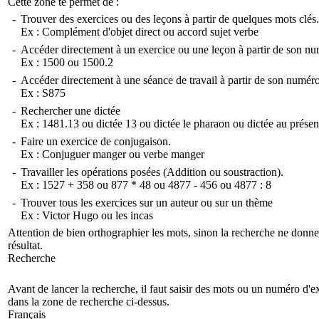
Cette zone te permet de :
-
Trouver des exercices ou des leçons à partir de quelques mots clés.
Ex :
Complément d'objet direct
ou
accord sujet verbe
-
Accéder directement à un exercice ou une leçon à partir de son nu
Ex :
1500
ou
1500.2
-
Accéder directement à une séance de travail à partir de son numéro
Ex :
S875
-
Rechercher une dictée
Ex :
1481.13
ou
dictée 13
ou
dictée le pharaon
ou
dictée au présen
-
Faire un exercice de conjugaison.
Ex :
Conjuguer manger
ou
verbe manger
-
Travailler les opérations posées (Addition ou soustraction).
Ex :
1527 + 358
ou
877 * 48
ou
4877 - 456
ou
4877 : 8
-
Trouver tous les exercices sur un auteur ou sur un thème
Ex :
Victor Hugo
ou
les incas
Attention de bien orthographier les mots, sinon la recherche ne donn
résultat.
Recherche
Avant de lancer la recherche, il faut saisir des mots ou un numéro d'e
dans la zone de recherche ci-dessus.
Français