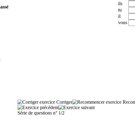
ils
passé
tu
il
vous
e
Corriger
Recom
Série de questions n° 1/2