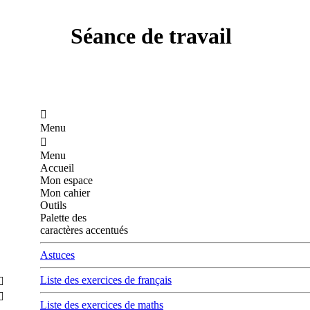
Séance de travail

Menu

Menu
Accueil
Mon espace
Mon cahier
Outils
Palette des
caractères accentués
Astuces
Liste des exercices de français


Liste des exercices de maths