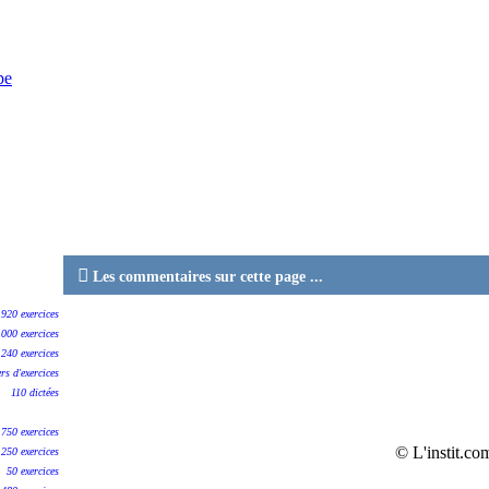
pe

Les commentaires sur cette page ...
920 exercices
1000 exercices
240 exercices
ers d'exercices
110 dictées
750 exercices
© L'instit.co
250 exercices
50 exercices