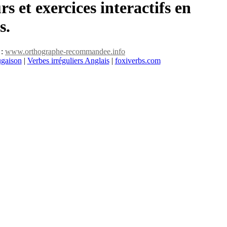
rs et exercices interactifs en
s.
 :
www.orthographe-recommandee.info
ugaison
|
Verbes irréguliers Anglais
|
foxiverbs.com