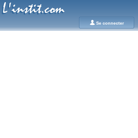
L'instit.com
L'instit.com

Se connecter