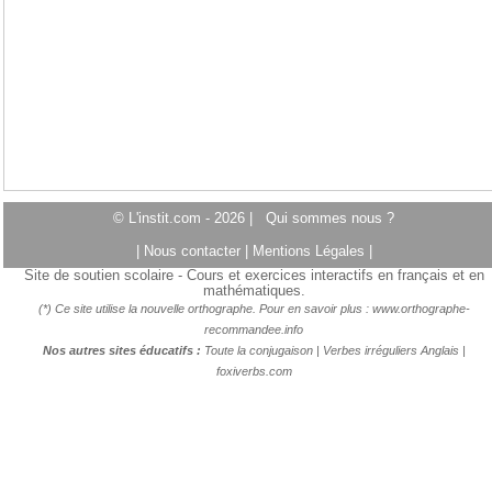
© L'instit.com - 2026 |
Qui sommes nous ?
|
Nous contacter
|
Mentions Légales
|
Site de soutien scolaire - Cours et exercices interactifs en français et en
mathématiques.
(*) Ce site utilise la nouvelle orthographe. Pour en savoir plus :
www.orthographe-
recommandee.info
Nos autres sites éducatifs :
Toute la conjugaison
|
Verbes irréguliers Anglais
|
foxiverbs.com