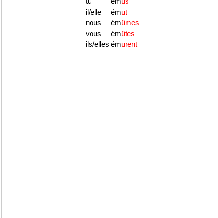
tu
ém
us
il/elle
ém
ut
nous
ém
ûmes
vous
ém
ûtes
ils/elles
ém
urent