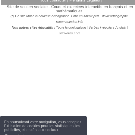
|
Nous contacter
|
Mentions Légales
|
Site de soutien scolaire - Cours et exercices interactifs en français et en
mathématiques.
(*) Ce site utilise la nouvelle orthographe. Pour en savoir plus :
www.orthographe-
recommandee.info
Nos autres sites éducatifs :
Toute la conjugaison
|
Verbes irréguliers Anglais
|
foxiverbs.com
En poursuivant votre navigation, vous acceptez
l'utilisation de cookies pour les statistiques, les
publicités, et les réseaux sociaux.