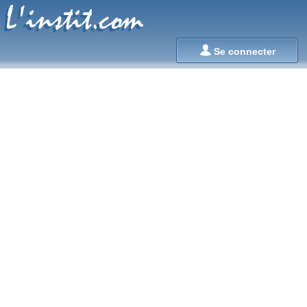
L'instit.com
L'instit.com

Se connecter