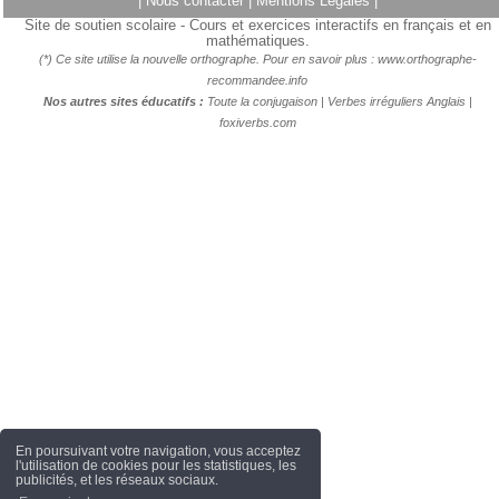
|
Nous contacter
|
Mentions Légales
|
Site de soutien scolaire - Cours et exercices interactifs en français et en
mathématiques.
(*) Ce site utilise la nouvelle orthographe. Pour en savoir plus :
www.orthographe-
recommandee.info
Nos autres sites éducatifs :
Toute la conjugaison
|
Verbes irréguliers Anglais
|
foxiverbs.com
En poursuivant votre navigation, vous acceptez
l'utilisation de cookies pour les statistiques, les
publicités, et les réseaux sociaux.