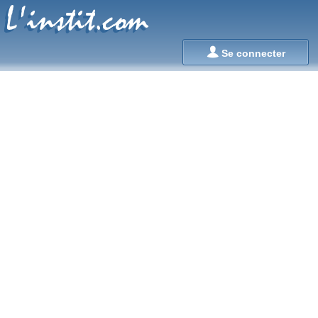
L'instit.com
L'instit.com

Se connecter