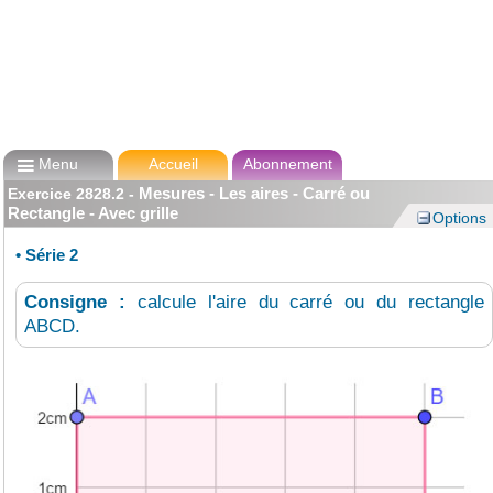

Menu
Accueil
Abonnement
Mesures - Les aires - Carré ou
Exercice
2828.2
-
Rectangle - Avec grille
Options
•
Série 2
Consigne :
calcule l'aire du carré ou du rectangle
ABCD.