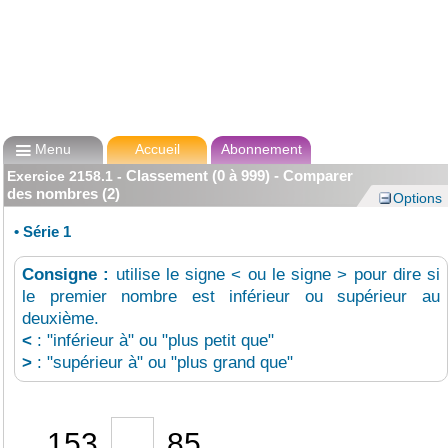

Menu
Accueil
Abonnement
Classement (0 à 999) - Comparer
Exercice
2158.1
-
des nombres (2)
Options
•
Série 1
Consigne :
utilise le signe < ou le signe > pour dire si
le premier nombre est inférieur ou supérieur au
deuxième.
<
: "inférieur à" ou "plus petit que"
>
: "supérieur à" ou "plus grand que"
153
85