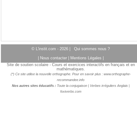
© L'instit.com - 2026 |
Qui sommes nous ?
|
Nous contacter
|
Mentions Légales
|
Site de soutien scolaire - Cours et exercices interactifs en français et en
mathématiques.
(*) Ce site utilise la nouvelle orthographe. Pour en savoir plus :
www.orthographe-
recommandee.info
Nos autres sites éducatifs :
Toute la conjugaison
|
Verbes irréguliers Anglais
|
foxiverbs.com